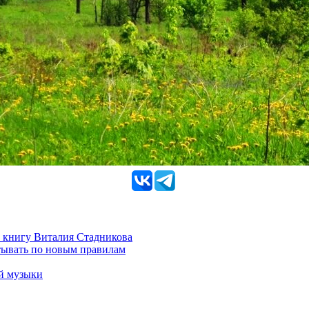
 книгу Виталия Стадникова
тывать по новым правилам
ой музыки