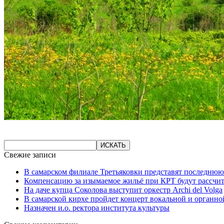
Свежие записи
В самарском филиале Третьяковки представят последнюю
Компенсацию за изымаемое жильё при КРТ будут рассчи
На даче купца Соколова выступит оркестр Archi del Volga
В самарской кирхе пройдет концерт вокальной и органн
Назначен и.о. ректора института культуры