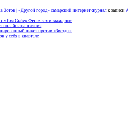
в Зотов | «Другой город» самарский интернет-журнал
к записи
А
т «Том Сойер Фест» в эти выходные
е: онлайн-трансляция
анированный пикет против «Звезды»
к у себя в квартале