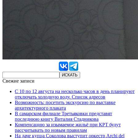
Свежие записи
С 10 по 12 августа на несколько часов в день планируют
отключать холодную воду. Список адресов
Возможность: посетить экскурсию по выставке
архитектурного плаката
В самарском филиале Третьяковки представят
последнюю книгу Виталия Стадникова
Компенсацию за изымаемое жильё при КРТ будут
рассчитывать по новым правилам
На даче купца Соколова выступит оркестр Archi del