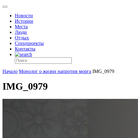
Новости
Истории
Места
Люди
Отдых
Спецпроекты
Контакты
Начало
Монолог о жизни напротив морга
IMG_0979
IMG_0979