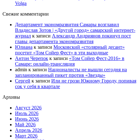
Volga
Свежие комментарии
Департамент экономразвития Самары возглавил
Владислав Зотов | «Другой город» самарский интернет-
журнал
к записи
Александр Андриянов покинул пост
главы департамента экономразвития
Юлиана
к записи
Московский «столярный десант»
посетит «Том Сойер Фест» в эти выходные
Антон Черепок
к записи
«Том Сойер Фест-2016» в
Самаре: онлайн-трансляция
admin
к записи
Националисты не вышли сегодня на
запланированный пикет против «Звезды»
Сергей
к записи
Или не грози Южному Городу, попивая
сок у себя в квартале
Архивы
Август 2026
Июль 2026
Июнь 2026
Май 2026
Апрель 2026
Март 2026