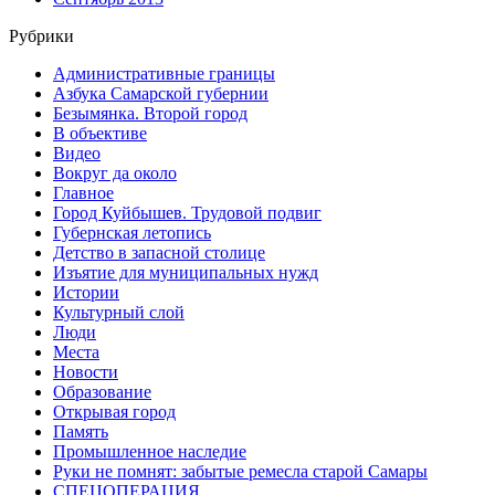
Рубрики
Административные границы
Азбука Самарской губернии
Безымянка. Второй город
В объективе
Видео
Вокруг да около
Главное
Город Куйбышев. Трудовой подвиг
Губернская летопись
Детство в запасной столице
Изъятие для муниципальных нужд
Истории
Культурный слой
Люди
Места
Новости
Образование
Открывая город
Память
Промышленное наследие
Руки не помнят: забытые ремесла старой Самары
СПЕЦОПЕРАЦИЯ