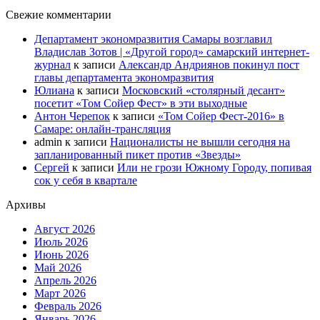
Свежие комментарии
Департамент экономразвития Самары возглавил
Владислав Зотов | «Другой город» самарский интернет-
журнал
к записи
Александр Андриянов покинул пост
главы департамента экономразвития
Юлиана
к записи
Московский «столярный десант»
посетит «Том Сойер Фест» в эти выходные
Антон Черепок
к записи
«Том Сойер Фест-2016» в
Самаре: онлайн-трансляция
admin
к записи
Националисты не вышли сегодня на
запланированный пикет против «Звезды»
Сергей
к записи
Или не грози Южному Городу, попивая
сок у себя в квартале
Архивы
Август 2026
Июль 2026
Июнь 2026
Май 2026
Апрель 2026
Март 2026
Февраль 2026
Январь 2026