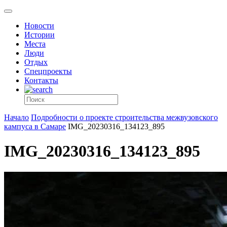
Новости
Истории
Места
Люди
Отдых
Спецпроекты
Контакты
Начало
Подробности о проекте строительства межвузовского
кампуса в Самаре
IMG_20230316_134123_895
IMG_20230316_134123_895