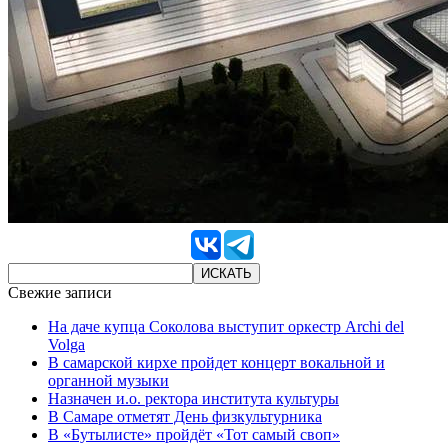
Свежие записи
На даче купца Соколова выступит оркестр Archi del
Volga
В самарской кирхе пройдет концерт вокальной и
органной музыки
Назначен и.о. ректора института культуры
В Самаре отметят День физкультурника
В «Бутылисте» пройдёт «Тот самый своп»