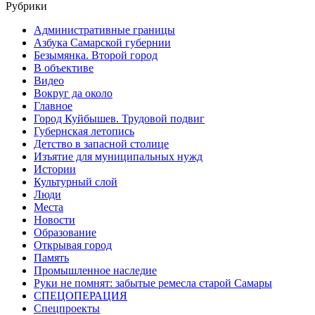
Рубрики
Административные границы
Азбука Самарской губернии
Безымянка. Второй город
В объективе
Видео
Вокруг да около
Главное
Город Куйбышев. Трудовой подвиг
Губернская летопись
Детство в запасной столице
Изъятие для муниципальных нужд
Истории
Культурный слой
Люди
Места
Новости
Образование
Открывая город
Память
Промышленное наследие
Руки не помнят: забытые ремесла старой Самары
СПЕЦОПЕРАЦИЯ
Спецпроекты