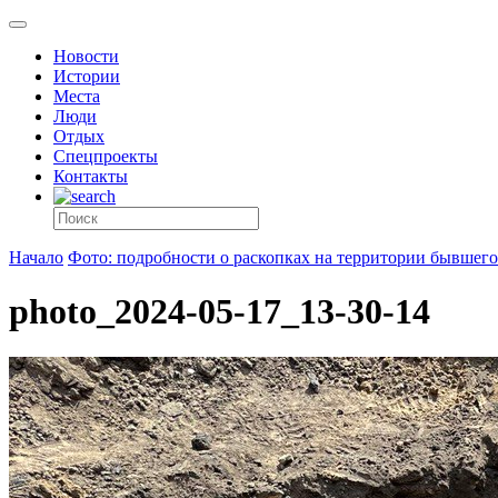
Новости
Истории
Места
Люди
Отдых
Спецпроекты
Контакты
Начало
Фото: подробности о раскопках на территории бывшего
photo_2024-05-17_13-30-14