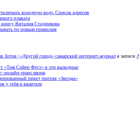
 отключать холодную воду. Список адресов
рного плаката
 книгу Виталия Стадникова
тывать по новым правилам
в Зотов | «Другой город» самарский интернет-журнал
к записи
А
т «Том Сойер Фест» в эти выходные
е: онлайн-трансляция
анированный пикет против «Звезды»
к у себя в квартале