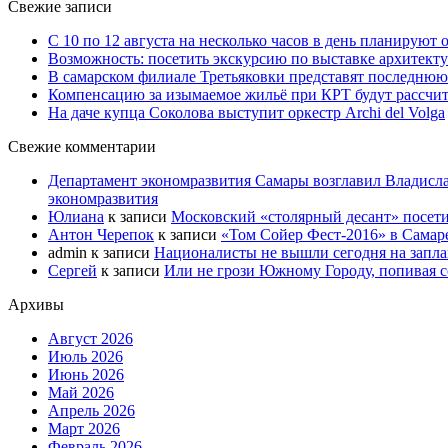
Свежие записи
С 10 по 12 августа на несколько часов в день планируют
Возможность: посетить экскурсию по выставке архитекту
В самарском филиале Третьяковки представят последнюю
Компенсацию за изымаемое жильё при КРТ будут рассчи
На даче купца Соколова выступит оркестр Archi del Volga
Свежие комментарии
Департамент экономразвития Самары возглавил Владисла
экономразвития
Юлиана
к записи
Московский «столярный десант» посети
Антон Черепок
к записи
«Том Сойер Фест-2016» в Самар
admin
к записи
Националисты не вышли сегодня на запл
Сергей
к записи
Или не грози Южному Городу, попивая со
Архивы
Август 2026
Июль 2026
Июнь 2026
Май 2026
Апрель 2026
Март 2026
Февраль 2026