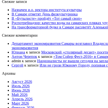
Свежие записи
Назначен и.о. ректора института культуры
В Самаре отметят День физкультурника
В «Бутылисте» пройдёт «Тот самый своп»
Роспотребнадзор: качество воды на самарских пляжах ул
На трансформаторной будке в Самаре расцветёт Аленьки
Свежие комментарии
Департамент экономразвития Самары возглавил Владисла
экономразвития
Юлиана
к записи
Московский «столярный десант» посети
Антон Черепок
к записи
«Том Сойер Фест-2016» в Самар
admin
к записи
Националисты не вышли сегодня на запл
Сергей
к записи
Или не грози Южному Городу, попивая со
Архивы
Август 2026
Июль 2026
Июнь 2026
Май 2026
Апрель 2026
Март 2026
Февраль 2026