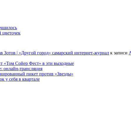
учшилось
й цветочек
в Зотов | «Другой город» самарский интернет-журнал
к записи
А
т «Том Сойер Фест» в эти выходные
е: онлайн-трансляция
анированный пикет против «Звезды»
к у себя в квартале