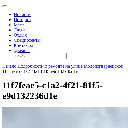
Новости
Истории
Места
Люди
Отдых
Спецпроекты
Контакты
Начало
Подробности о ремонте на улице Молодогвардейской
11f7feae5-c1a2-4f21-81f5-e9d132236d1e
11f7feae5-c1a2-4f21-81f5-
e9d132236d1e