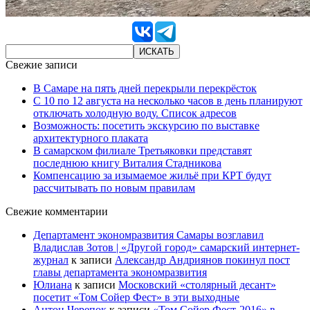
Свежие записи
В Самаре на пять дней перекрыли перекрёсток
С 10 по 12 августа на несколько часов в день планируют
отключать холодную воду. Список адресов
Возможность: посетить экскурсию по выставке
архитектурного плаката
В самарском филиале Третьяковки представят
последнюю книгу Виталия Стадникова
Компенсацию за изымаемое жильё при КРТ будут
рассчитывать по новым правилам
Свежие комментарии
Департамент экономразвития Самары возглавил
Владислав Зотов | «Другой город» самарский интернет-
журнал
к записи
Александр Андриянов покинул пост
главы департамента экономразвития
Юлиана
к записи
Московский «столярный десант»
посетит «Том Сойер Фест» в эти выходные
Антон Черепок
к записи
«Том Сойер Фест-2016» в