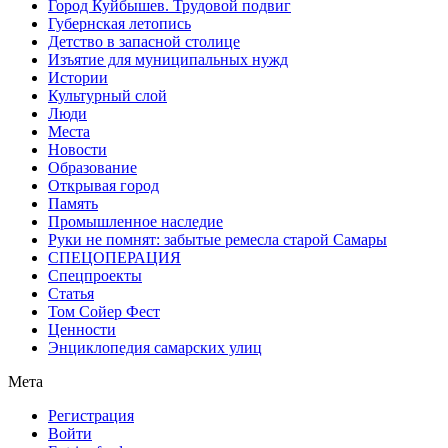
Город Куйбышев. Трудовой подвиг
Губернская летопись
Детство в запасной столице
Изъятие для муниципальных нужд
Истории
Культурный слой
Люди
Места
Новости
Образование
Открывая город
Память
Промышленное наследие
Руки не помнят: забытые ремесла старой Самары
СПЕЦОПЕРАЦИЯ
Спецпроекты
Статья
Том Сойер Фест
Ценности
Энциклопедия самарских улиц
Мета
Регистрация
Войти