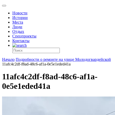
Новости
Истории
Места
Люди
Отдых
Спецпроекты
Контакты
Начало
Подробности о ремонте на улице Молодогвардейской
11afc4c2df-f8ad-48c6-af1a-0e5e1eded41a
11afc4c2df-f8ad-48c6-af1a-
0e5e1eded41a