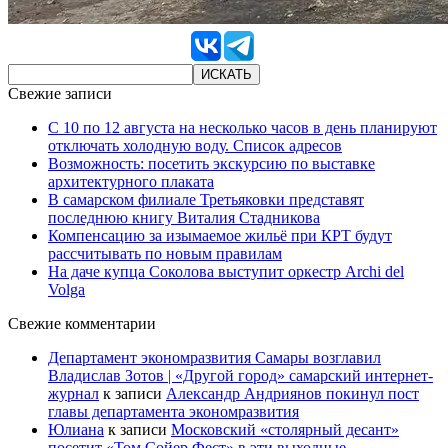
Свежие записи
С 10 по 12 августа на несколько часов в день планируют
отключать холодную воду. Список адресов
Возможность: посетить экскурсию по выставке
архитектурного плаката
В самарском филиале Третьяковки представят
последнюю книгу Виталия Стадникова
Компенсацию за изымаемое жильё при КРТ будут
рассчитывать по новым правилам
На даче купца Соколова выступит оркестр Archi del
Volga
Свежие комментарии
Департамент экономразвития Самары возглавил
Владислав Зотов | «Другой город» самарский интернет-
журнал
к записи
Александр Андриянов покинул пост
главы департамента экономразвития
Юлиана
к записи
Московский «столярный десант»
посетит «Том Сойер Фест» в эти выходные