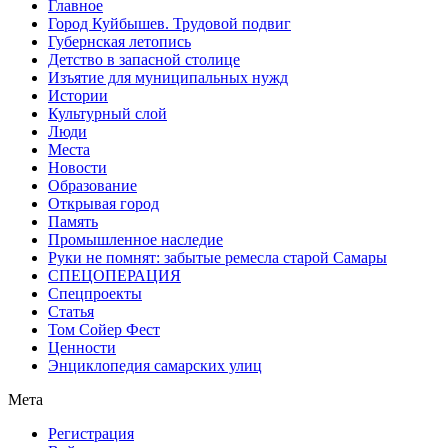
Главное
Город Куйбышев. Трудовой подвиг
Губернская летопись
Детство в запасной столице
Изъятие для муниципальных нужд
Истории
Культурный слой
Люди
Места
Новости
Образование
Открывая город
Память
Промышленное наследие
Руки не помнят: забытые ремесла старой Самары
СПЕЦОПЕРАЦИЯ
Спецпроекты
Статья
Том Сойер Фест
Ценности
Энциклопедия самарских улиц
Мета
Регистрация