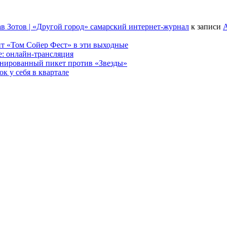
в Зотов | «Другой город» самарский интернет-журнал
к записи
А
т «Том Сойер Фест» в эти выходные
е: онлайн-трансляция
анированный пикет против «Звезды»
к у себя в квартале