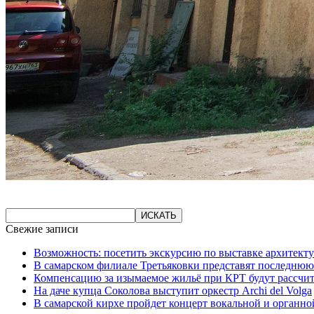
Свежие записи
Возможность: посетить экскурсию по выставке архитекту
В самарском филиале Третьяковки представят последнюю
Компенсацию за изымаемое жильё при КРТ будут рассчи
На даче купца Соколова выступит оркестр Archi del Volga
В самарской кирхе пройдет концерт вокальной и органн