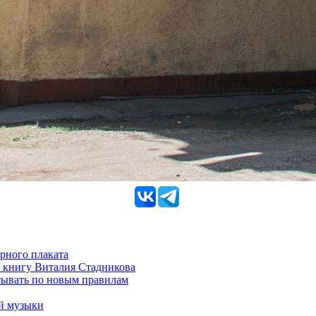
рного плаката
 книгу Виталия Стадникова
тывать по новым правилам
ой музыки