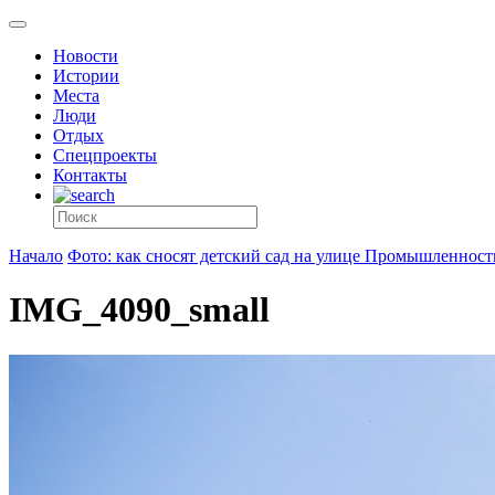
Новости
Истории
Места
Люди
Отдых
Спецпроекты
Контакты
Начало
Фото: как сносят детский сад на улице Промышленност
IMG_4090_small