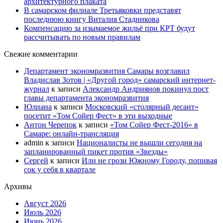
архитектурного плаката
В самарском филиале Третьяковки представят
последнюю книгу Виталия Стадникова
Компенсацию за изымаемое жильё при КРТ будут
рассчитывать по новым правилам
Свежие комментарии
Департамент экономразвития Самары возглавил
Владислав Зотов | «Другой город» самарский интернет-
журнал
к записи
Александр Андриянов покинул пост
главы департамента экономразвития
Юлиана
к записи
Московский «столярный десант»
посетит «Том Сойер Фест» в эти выходные
Антон Черепок
к записи
«Том Сойер Фест-2016» в
Самаре: онлайн-трансляция
admin
к записи
Националисты не вышли сегодня на
запланированный пикет против «Звезды»
Сергей
к записи
Или не грози Южному Городу, попивая
сок у себя в квартале
Архивы
Август 2026
Июль 2026
Июнь 2026