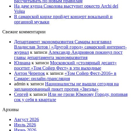
рассчитывать по новым правилам
На даче купца Соколова выступит оркестр Archi del
Volga
В самарской кирхе пройдет концерт вокальной и
органной музыки
Свежие комментарии
Департамент экономразвития Самары возглавил
Владислав Зотов | «Другой город» самарский интернет-
журнал
к записи
Александр Андриянов покинул пост
главы департамента экономразвития
Юлиана
к записи
Московский «столярный десант»
посетит «Том Сойер Фест» в эти выходные
Антон Черепок
к записи
«Том Сойер Фест-2016» в
Самаре: онлайн-трансляция
admin
к записи
Националисты не вышли сегодня на
запланированный пикет против «Звезды»
Сергей
к записи
Или не грози Южному Городу, попивая
сок у себя в квартале
Архивы
Август 2026
Июль 2026
Июнь 2026