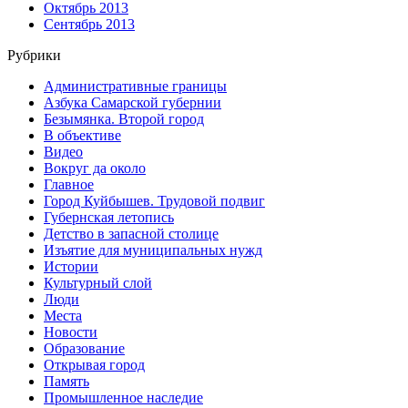
Октябрь 2013
Сентябрь 2013
Рубрики
Административные границы
Азбука Самарской губернии
Безымянка. Второй город
В объективе
Видео
Вокруг да около
Главное
Город Куйбышев. Трудовой подвиг
Губернская летопись
Детство в запасной столице
Изъятие для муниципальных нужд
Истории
Культурный слой
Люди
Места
Новости
Образование
Открывая город
Память
Промышленное наследие