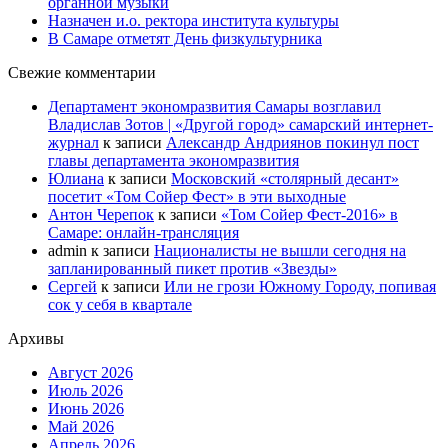
органной музыки
Назначен и.о. ректора института культуры
В Самаре отметят День физкультурника
Свежие комментарии
Департамент экономразвития Самары возглавил
Владислав Зотов | «Другой город» самарский интернет-
журнал
к записи
Александр Андриянов покинул пост
главы департамента экономразвития
Юлиана
к записи
Московский «столярный десант»
посетит «Том Сойер Фест» в эти выходные
Антон Черепок
к записи
«Том Сойер Фест-2016» в
Самаре: онлайн-трансляция
admin
к записи
Националисты не вышли сегодня на
запланированный пикет против «Звезды»
Сергей
к записи
Или не грози Южному Городу, попивая
сок у себя в квартале
Архивы
Август 2026
Июль 2026
Июнь 2026
Май 2026
Апрель 2026