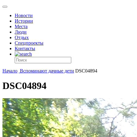
Новости
Истории
Места
Люди
Отдых
Спецпроекты
Контакты
Начало
Вспоминают дачные дети
DSC04894
DSC04894