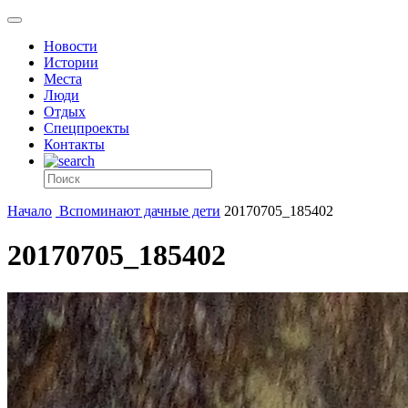
Новости
Истории
Места
Люди
Отдых
Спецпроекты
Контакты
Начало
Вспоминают дачные дети
20170705_185402
20170705_185402