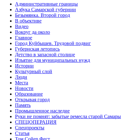
Административные границы
Азбука Самарской губернии
Безымянка. Второй город
В объективе
Видео
Вокруг да около
Главное
Город Куйбышев. Трудовой подвиг
Губернская летопись
Детство в запасной столице
Изъятие для муниципальных нужд
Истории
Культурный слой
Люди
Места
Новости
Образование
Открывая город
Память
Промышленное наследие
Руки не помнят: забытые ремесла старой Самары
СПЕЦОПЕРАЦИЯ
Спецпроекты
Статья
Том Сойер Фест