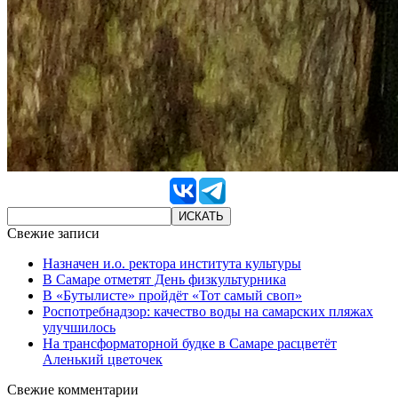
Свежие записи
Назначен и.о. ректора института культуры
В Самаре отметят День физкультурника
В «Бутылисте» пройдёт «Тот самый своп»
Роспотребнадзор: качество воды на самарских пляжах
улучшилось
На трансформаторной будке в Самаре расцветёт
Аленький цветочек
Свежие комментарии