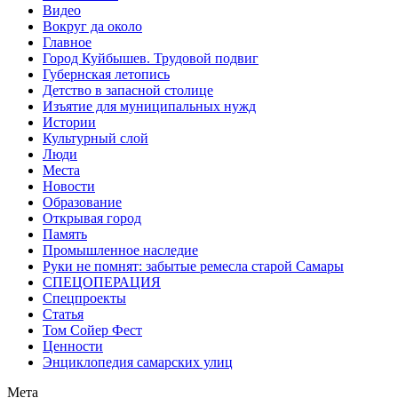
Видео
Вокруг да около
Главное
Город Куйбышев. Трудовой подвиг
Губернская летопись
Детство в запасной столице
Изъятие для муниципальных нужд
Истории
Культурный слой
Люди
Места
Новости
Образование
Открывая город
Память
Промышленное наследие
Руки не помнят: забытые ремесла старой Самары
СПЕЦОПЕРАЦИЯ
Спецпроекты
Статья
Том Сойер Фест
Ценности
Энциклопедия самарских улиц
Мета