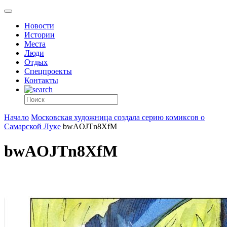
Новости
Истории
Места
Люди
Отдых
Спецпроекты
Контакты
Начало
Московская художница создала серию комиксов о
Самарской Луке
bwAOJTn8XfM
bwAOJTn8XfM