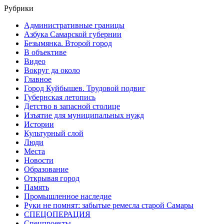
Рубрики
Административные границы
Азбука Самарской губернии
Безымянка. Второй город
В объективе
Видео
Вокруг да около
Главное
Город Куйбышев. Трудовой подвиг
Губернская летопись
Детство в запасной столице
Изъятие для муниципальных нужд
Истории
Культурный слой
Люди
Места
Новости
Образование
Открывая город
Память
Промышленное наследие
Руки не помнят: забытые ремесла старой Самары
СПЕЦОПЕРАЦИЯ
Спецпроекты