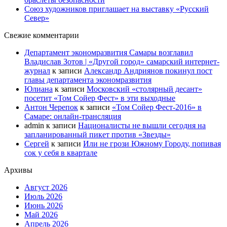
Союз художников приглашает на выставку «Русский
Север»
Свежие комментарии
Департамент экономразвития Самары возглавил
Владислав Зотов | «Другой город» самарский интернет-
журнал
к записи
Александр Андриянов покинул пост
главы департамента экономразвития
Юлиана
к записи
Московский «столярный десант»
посетит «Том Сойер Фест» в эти выходные
Антон Черепок
к записи
«Том Сойер Фест-2016» в
Самаре: онлайн-трансляция
admin
к записи
Националисты не вышли сегодня на
запланированный пикет против «Звезды»
Сергей
к записи
Или не грози Южному Городу, попивая
сок у себя в квартале
Архивы
Август 2026
Июль 2026
Июнь 2026
Май 2026
Апрель 2026