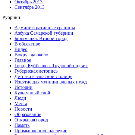
Октябрь 2013
Сентябрь 2013
Рубрики
Административные границы
Азбука Самарской губернии
Безымянка. Второй город
В объективе
Видео
Вокруг да около
Главное
Город Куйбышев. Трудовой подвиг
Губернская летопись
Детство в запасной столице
Изъятие для муниципальных нужд
Истории
Культурный слой
Люди
Места
Новости
Образование
Открывая город
Память
Промышленное наследие