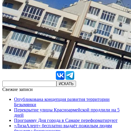
Свежие записи
Опубликована концепция развития территории
Безымянки
Перекрытие улицы Красноармейской продлили на 5
дней
Программу Дня города в Самаре переформатируют
«ЛизаАлерт» бесплатно выдаёт пожилым людям
браслеты безопасности