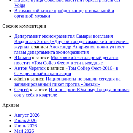
Volga
В самарской кирхе пройдет концерт вокальной и
органной музыки
Свежие комментарии
Департамент экономразвития Самары возглавил
Владислав Зотов | «Другой город» самарский интернет-
журнал
к записи
Александр Андриянов покинул пост
главы департамента экономразвития
Юлиана
к записи
Московский «столярный десант»
посетит «Том Сойер Фест» в эти выходные
Антон Черепок
к записи
«Том Сойер Фест-2016» в
Самаре: онлайн-трансляция
admin
к записи
Националисты не вышли сегодня на
запланированный пикет против «Звезды»
Сергей
к записи
Или не грози Южному Городу, попивая
сок у себя в квартале
Архивы
Август 2026
Июль 2026
Июнь 2026
Май 2026