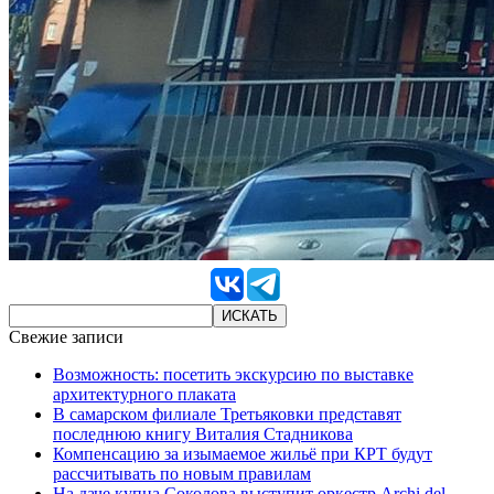
Свежие записи
Возможность: посетить экскурсию по выставке
архитектурного плаката
В самарском филиале Третьяковки представят
последнюю книгу Виталия Стадникова
Компенсацию за изымаемое жильё при КРТ будут
рассчитывать по новым правилам
На даче купца Соколова выступит оркестр Archi del