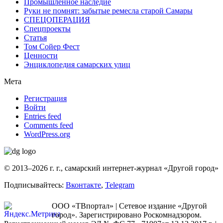
Промышленное наследие
Руки не помнят: забытые ремесла старой Самары
СПЕЦОПЕРАЦИЯ
Спецпроекты
Статья
Том Сойер Фест
Ценности
Энциклопедия самарских улиц
Мета
Регистрация
Войти
Entries feed
Comments feed
WordPress.org
© 2013–2026 г. г., самарский интернет-журнал «Другой город»
Подписывайтесь:
Вконтакте
,
Telegram
ООО «ТВпортал» | Сетевое издание «Другой
город». Зарегистрировано Роскомнадзором.