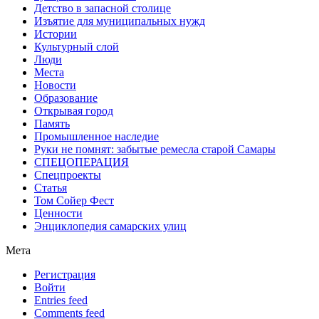
Детство в запасной столице
Изъятие для муниципальных нужд
Истории
Культурный слой
Люди
Места
Новости
Образование
Открывая город
Память
Промышленное наследие
Руки не помнят: забытые ремесла старой Самары
СПЕЦОПЕРАЦИЯ
Спецпроекты
Статья
Том Сойер Фест
Ценности
Энциклопедия самарских улиц
Мета
Регистрация
Войти
Entries feed
Comments feed