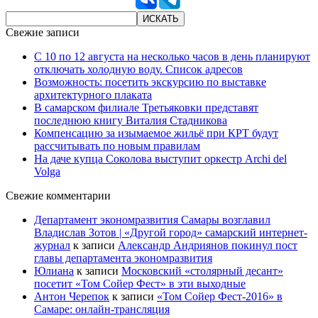
Свежие записи
С 10 по 12 августа на несколько часов в день планируют
отключать холодную воду. Список адресов
Возможность: посетить экскурсию по выставке
архитектурного плаката
В самарском филиале Третьяковки представят
последнюю книгу Виталия Стадникова
Компенсацию за изымаемое жильё при КРТ будут
рассчитывать по новым правилам
На даче купца Соколова выступит оркестр Archi del
Volga
Свежие комментарии
Департамент экономразвития Самары возглавил
Владислав Зотов | «Другой город» самарский интернет-
журнал
к записи
Александр Андриянов покинул пост
главы департамента экономразвития
Юлиана
к записи
Московский «столярный десант»
посетит «Том Сойер Фест» в эти выходные
Антон Черепок
к записи
«Том Сойер Фест-2016» в
Самаре: онлайн-трансляция