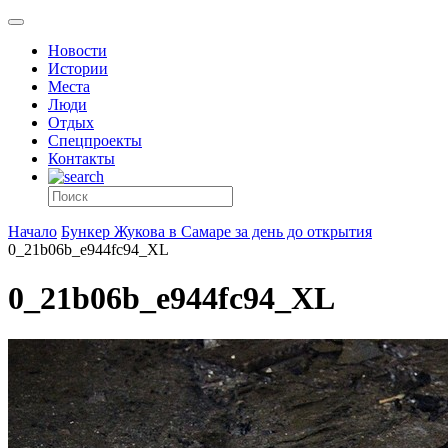
Новости
Истории
Места
Люди
Отдых
Спецпроекты
Контакты
Начало
Бункер Жукова в Самаре за день до открытия
0_21b06b_e944fc94_XL
0_21b06b_e944fc94_XL