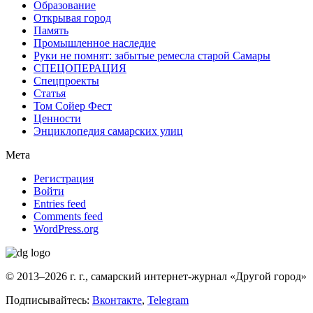
Образование
Открывая город
Память
Промышленное наследие
Руки не помнят: забытые ремесла старой Самары
СПЕЦОПЕРАЦИЯ
Спецпроекты
Статья
Том Сойер Фест
Ценности
Энциклопедия самарских улиц
Мета
Регистрация
Войти
Entries feed
Comments feed
WordPress.org
© 2013–2026 г. г., самарский интернет-журнал «Другой город»
Подписывайтесь:
Вконтакте
,
Telegram