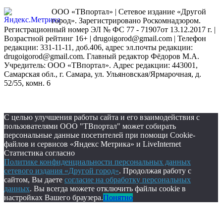
ООО «ТВпортал» | Сетевое издание «Другой
город». Зарегистрировано Роскомнадзором.
Регистрационный номер ЭЛ № ФС 77 - 71907от 13.12.2017 г. |
Возрастной рейтинг 16+ | drugoigorod@gmail.com
| Телефон
редакции: 331-11-11, доб.406, адрес эл.почты редакции:
drugoigorod@gmail.com. Главный редактор Фёдоров М.А.
Учредитель: ООО «ТВпортал». Адрес редакции: 443001,
Самарская обл., г. Самара, ул. Ульяновская/Ярмарочная, д.
52/55, комн. 6
С целью улучшения работы сайта и его взаимодействия с
пользователями ООО "ТВпортал" может собирать
персональные данные посетителей при помощи Cookie-
файлов и сервисов «Яндекс Метрика» и LiveInternet
Статистика согласно
Политике конфиденциальности персональных данных
сетевого издания «Другой город»
. Продолжая работу с
сайтом, Вы даете
согласие на обработку персональных
данных
. Вы всегда можете отключить файлы cookie в
настройках Вашего браузера.
Понятно