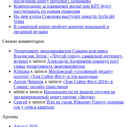
последнюю книгу Виталия Стадникова
Компенсацию за изымаемое жильё при КРТ будут
рассчитывать по новым правилам
На даче купца Соколова выступит оркестр Archi del
Volga
В самарской кирхе пройдет концерт вокальной и
органной музыки
Свежие комментарии
Департамент экономразвития Самары возглавил
Владислав Зотов | «Другой город» самарский интернет-
журнал
к записи
Александр Андриянов покинул пост
главы департамента экономразвития
Юлиана
к записи
Московский «столярный десант»
посетит «Том Сойер Фест» в эти выходные
Антон Черепок
к записи
«Том Сойер Фест-2016» в
Самаре: онлайн-трансляция
admin
к записи
Националисты не вышли сегодня на
запланированный пикет против «Звезды»
Сергей
к записи
Или не грози Южному Городу, попивая
сок у себя в квартале
Архивы
Август 2026