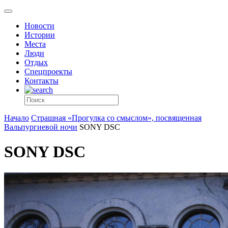
Новости
Истории
Места
Люди
Отдых
Спецпроекты
Контакты
Начало
Страшная «Прогулка со смыслом», посвященная
Вальпургиевой ночи
SONY DSC
SONY DSC