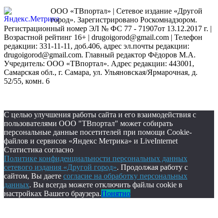
ООО «ТВпортал» | Сетевое издание «Другой
город». Зарегистрировано Роскомнадзором.
Регистрационный номер ЭЛ № ФС 77 - 71907от 13.12.2017 г. |
Возрастной рейтинг 16+ | drugoigorod@gmail.com
| Телефон
редакции: 331-11-11, доб.406, адрес эл.почты редакции:
drugoigorod@gmail.com. Главный редактор Фёдоров М.А.
Учредитель: ООО «ТВпортал». Адрес редакции: 443001,
Самарская обл., г. Самара, ул. Ульяновская/Ярмарочная, д.
52/55, комн. 6
С целью улучшения работы сайта и его взаимодействия с
пользователями ООО "ТВпортал" может собирать
персональные данные посетителей при помощи Cookie-
файлов и сервисов «Яндекс Метрика» и LiveInternet
Статистика согласно
Политике конфиденциальности персональных данных
сетевого издания «Другой город»
. Продолжая работу с
сайтом, Вы даете
согласие на обработку персональных
данных
. Вы всегда можете отключить файлы cookie в
настройках Вашего браузера.
Понятно