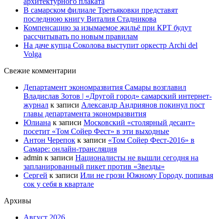
архитектурного плаката
В самарском филиале Третьяковки представят
последнюю книгу Виталия Стадникова
Компенсацию за изымаемое жильё при КРТ будут
рассчитывать по новым правилам
На даче купца Соколова выступит оркестр Archi del
Volga
Свежие комментарии
Департамент экономразвития Самары возглавил
Владислав Зотов | «Другой город» самарский интернет-
журнал
к записи
Александр Андриянов покинул пост
главы департамента экономразвития
Юлиана
к записи
Московский «столярный десант»
посетит «Том Сойер Фест» в эти выходные
Антон Черепок
к записи
«Том Сойер Фест-2016» в
Самаре: онлайн-трансляция
admin
к записи
Националисты не вышли сегодня на
запланированный пикет против «Звезды»
Сергей
к записи
Или не грози Южному Городу, попивая
сок у себя в квартале
Архивы
Август 2026