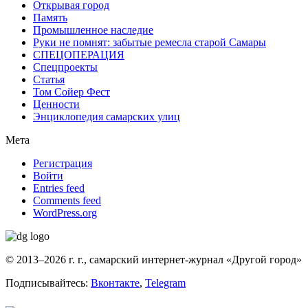
Открывая город
Память
Промышленное наследие
Руки не помнят: забытые ремесла старой Самары
СПЕЦОПЕРАЦИЯ
Спецпроекты
Статья
Том Сойер Фест
Ценности
Энциклопедия самарских улиц
Мета
Регистрация
Войти
Entries feed
Comments feed
WordPress.org
© 2013–2026 г. г., самарский интернет-журнал «Другой город»
Подписывайтесь:
Вконтакте
,
Telegram