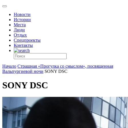
Новости
Истории
Места
Люди
Отдых
Спецпроекты
Контакты
Начало
Страшная «Прогулка со смыслом», посвященная
Вальпургиевой ночи
SONY DSC
SONY DSC