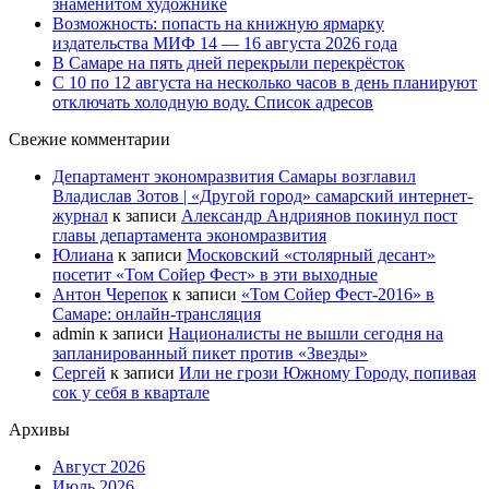
знаменитом художнике
Возможность: попасть на книжную ярмарку
издательства МИФ 14 — 16 августа 2026 года
В Самаре на пять дней перекрыли перекрёсток
С 10 по 12 августа на несколько часов в день планируют
отключать холодную воду. Список адресов
Свежие комментарии
Департамент экономразвития Самары возглавил
Владислав Зотов | «Другой город» самарский интернет-
журнал
к записи
Александр Андриянов покинул пост
главы департамента экономразвития
Юлиана
к записи
Московский «столярный десант»
посетит «Том Сойер Фест» в эти выходные
Антон Черепок
к записи
«Том Сойер Фест-2016» в
Самаре: онлайн-трансляция
admin
к записи
Националисты не вышли сегодня на
запланированный пикет против «Звезды»
Сергей
к записи
Или не грози Южному Городу, попивая
сок у себя в квартале
Архивы
Август 2026
Июль 2026