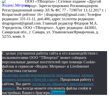
ООО «ТВпортал» | Сетевое издание «Другой
город». Зарегистрировано Роскомнадзором.
Регистрационный номер ЭЛ № ФС 77 - 71907от 13.12.2017 г. |
Возрастной рейтинг 16+ | drugoigorod@gmail.com
| Телефон
редакции: 331-11-11, доб.406, адрес эл.почты редакции:
drugoigorod@gmail.com. Главный редактор Фёдоров М.А.
Учредитель: ООО «ТВпортал». Адрес редакции: 443001,
Самарская обл., г. Самара, ул. Ульяновская/Ярмарочная, д.
52/55, комн. 6
С целью улучшения работы сайта и его взаимодействия с
пользователями ООО "ТВпортал" может собирать
персональные данные посетителей при помощи Cookie-
файлов и сервисов «Яндекс Метрика» и LiveInternet
Статистика согласно
Политике конфиденциальности персональных данных
сетевого издания «Другой город»
. Продолжая работу с
сайтом, Вы даете
согласие на обработку персональных
данных
. Вы всегда можете отключить файлы cookie в
настройках Вашего браузера.
Понятно