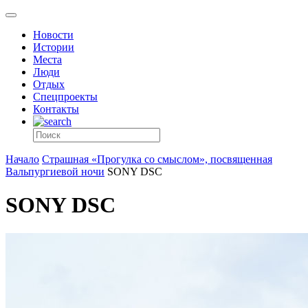
Новости
Истории
Места
Люди
Отдых
Спецпроекты
Контакты
Начало
Страшная «Прогулка со смыслом», посвященная
Вальпургиевой ночи
SONY DSC
SONY DSC