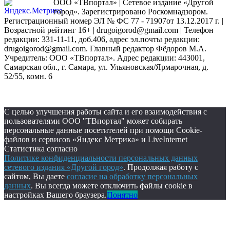
ООО «ТВпортал» | Сетевое издание «Другой
город». Зарегистрировано Роскомнадзором.
Регистрационный номер ЭЛ № ФС 77 - 71907от 13.12.2017 г. |
Возрастной рейтинг 16+ | drugoigorod@gmail.com
| Телефон
редакции: 331-11-11, доб.406, адрес эл.почты редакции:
drugoigorod@gmail.com. Главный редактор Фёдоров М.А.
Учредитель: ООО «ТВпортал». Адрес редакции: 443001,
Самарская обл., г. Самара, ул. Ульяновская/Ярмарочная, д.
52/55, комн. 6
С целью улучшения работы сайта и его взаимодействия с
пользователями ООО "ТВпортал" может собирать
персональные данные посетителей при помощи Cookie-
файлов и сервисов «Яндекс Метрика» и LiveInternet
Статистика согласно
Политике конфиденциальности персональных данных
сетевого издания «Другой город»
. Продолжая работу с
сайтом, Вы даете
согласие на обработку персональных
данных
. Вы всегда можете отключить файлы cookie в
настройках Вашего браузера.
Понятно