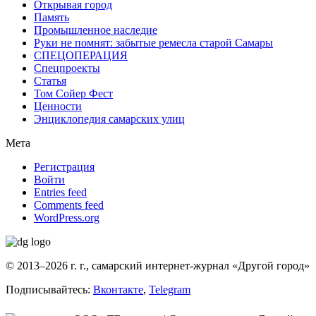
Открывая город
Память
Промышленное наследие
Руки не помнят: забытые ремесла старой Самары
СПЕЦОПЕРАЦИЯ
Спецпроекты
Статья
Том Сойер Фест
Ценности
Энциклопедия самарских улиц
Мета
Регистрация
Войти
Entries feed
Comments feed
WordPress.org
© 2013–2026 г. г., самарский интернет-журнал «Другой город»
Подписывайтесь:
Вконтакте
,
Telegram