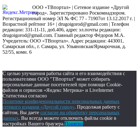
ООО «ТВпортал» | Сетевое издание «Другой
город». Зарегистрировано Роскомнадзором.
Регистрационный номер ЭЛ № ФС 77 - 71907от 13.12.2017 г. |
Возрастной рейтинг 16+ | drugoigorod@gmail.com
| Телефон
редакции: 331-11-11, доб.406, адрес эл.почты редакции:
drugoigorod@gmail.com. Главный редактор Фёдоров М.А.
Учредитель: ООО «ТВпортал». Адрес редакции: 443001,
Самарская обл., г. Самара, ул. Ульяновская/Ярмарочная, д.
52/55, комн. 6
С целью улучшения работы сайта и его взаимодействия с
пользователями ООО "ТВпортал" может собирать
персональные данные посетителей при помощи Cookie-
файлов и сервисов «Яндекс Метрика» и LiveInternet
Статистика согласно
Политике конфиденциальности персональных данных
сетевого издания «Другой город»
. Продолжая работу с
сайтом, Вы даете
согласие на обработку персональных
данных
. Вы всегда можете отключить файлы cookie в
настройках Вашего браузера.
Понятно