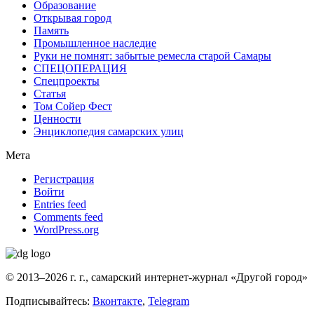
Образование
Открывая город
Память
Промышленное наследие
Руки не помнят: забытые ремесла старой Самары
СПЕЦОПЕРАЦИЯ
Спецпроекты
Статья
Том Сойер Фест
Ценности
Энциклопедия самарских улиц
Мета
Регистрация
Войти
Entries feed
Comments feed
WordPress.org
© 2013–2026 г. г., самарский интернет-журнал «Другой город»
Подписывайтесь:
Вконтакте
,
Telegram