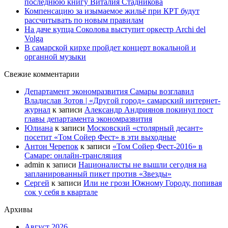
последнюю книгу Виталия Стадникова
Компенсацию за изымаемое жильё при КРТ будут
рассчитывать по новым правилам
На даче купца Соколова выступит оркестр Archi del
Volga
В самарской кирхе пройдет концерт вокальной и
органной музыки
Свежие комментарии
Департамент экономразвития Самары возглавил
Владислав Зотов | «Другой город» самарский интернет-
журнал
к записи
Александр Андриянов покинул пост
главы департамента экономразвития
Юлиана
к записи
Московский «столярный десант»
посетит «Том Сойер Фест» в эти выходные
Антон Черепок
к записи
«Том Сойер Фест-2016» в
Самаре: онлайн-трансляция
admin
к записи
Националисты не вышли сегодня на
запланированный пикет против «Звезды»
Сергей
к записи
Или не грози Южному Городу, попивая
сок у себя в квартале
Архивы
Август 2026