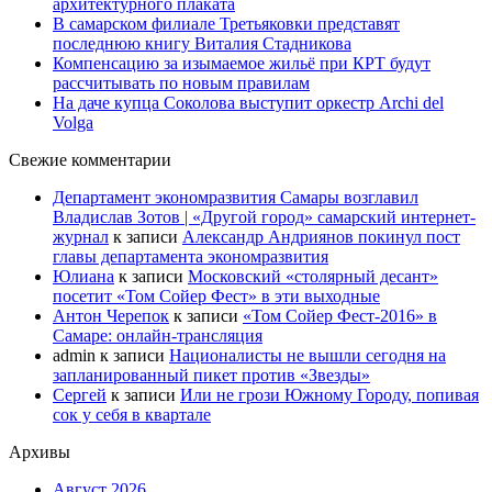
архитектурного плаката
В самарском филиале Третьяковки представят
последнюю книгу Виталия Стадникова
Компенсацию за изымаемое жильё при КРТ будут
рассчитывать по новым правилам
На даче купца Соколова выступит оркестр Archi del
Volga
Свежие комментарии
Департамент экономразвития Самары возглавил
Владислав Зотов | «Другой город» самарский интернет-
журнал
к записи
Александр Андриянов покинул пост
главы департамента экономразвития
Юлиана
к записи
Московский «столярный десант»
посетит «Том Сойер Фест» в эти выходные
Антон Черепок
к записи
«Том Сойер Фест-2016» в
Самаре: онлайн-трансляция
admin
к записи
Националисты не вышли сегодня на
запланированный пикет против «Звезды»
Сергей
к записи
Или не грози Южному Городу, попивая
сок у себя в квартале
Архивы
Август 2026