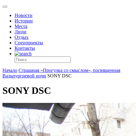
Новости
Истории
Места
Люди
Отдых
Спецпроекты
Контакты
Начало
Страшная «Прогулка со смыслом», посвященная
Вальпургиевой ночи
SONY DSC
SONY DSC