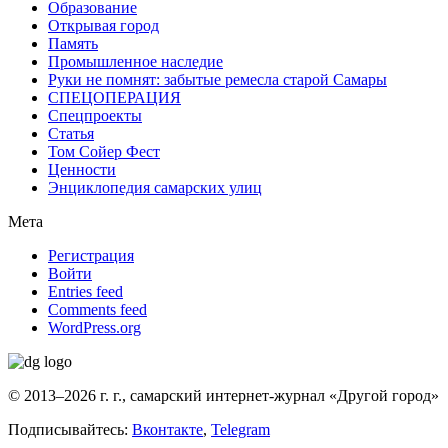
Образование
Открывая город
Память
Промышленное наследие
Руки не помнят: забытые ремесла старой Самары
СПЕЦОПЕРАЦИЯ
Спецпроекты
Статья
Том Сойер Фест
Ценности
Энциклопедия самарских улиц
Мета
Регистрация
Войти
Entries feed
Comments feed
WordPress.org
© 2013–2026 г. г., самарский интернет-журнал «Другой город»
Подписывайтесь:
Вконтакте
,
Telegram