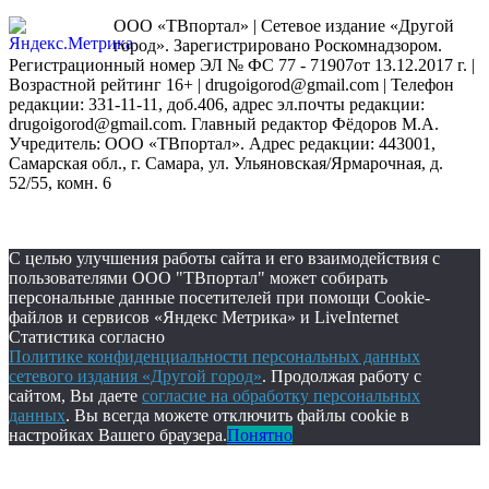
ООО «ТВпортал» | Сетевое издание «Другой
город». Зарегистрировано Роскомнадзором.
Регистрационный номер ЭЛ № ФС 77 - 71907от 13.12.2017 г. |
Возрастной рейтинг 16+ | drugoigorod@gmail.com
| Телефон
редакции: 331-11-11, доб.406, адрес эл.почты редакции:
drugoigorod@gmail.com. Главный редактор Фёдоров М.А.
Учредитель: ООО «ТВпортал». Адрес редакции: 443001,
Самарская обл., г. Самара, ул. Ульяновская/Ярмарочная, д.
52/55, комн. 6
С целью улучшения работы сайта и его взаимодействия с
пользователями ООО "ТВпортал" может собирать
персональные данные посетителей при помощи Cookie-
файлов и сервисов «Яндекс Метрика» и LiveInternet
Статистика согласно
Политике конфиденциальности персональных данных
сетевого издания «Другой город»
. Продолжая работу с
сайтом, Вы даете
согласие на обработку персональных
данных
. Вы всегда можете отключить файлы cookie в
настройках Вашего браузера.
Понятно