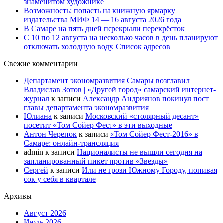
знаменитом художнике
Возможность: попасть на книжную ярмарку
издательства МИФ 14 — 16 августа 2026 года
В Самаре на пять дней перекрыли перекрёсток
С 10 по 12 августа на несколько часов в день планируют
отключать холодную воду. Список адресов
Свежие комментарии
Департамент экономразвития Самары возглавил
Владислав Зотов | «Другой город» самарский интернет-
журнал
к записи
Александр Андриянов покинул пост
главы департамента экономразвития
Юлиана
к записи
Московский «столярный десант»
посетит «Том Сойер Фест» в эти выходные
Антон Черепок
к записи
«Том Сойер Фест-2016» в
Самаре: онлайн-трансляция
admin
к записи
Националисты не вышли сегодня на
запланированный пикет против «Звезды»
Сергей
к записи
Или не грози Южному Городу, попивая
сок у себя в квартале
Архивы
Август 2026
Июль 2026