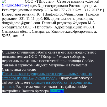
ООО «ТВпортал» | Сетевое издание «Другой
город». Зарегистрировано Роскомнадзором.
Регистрационный номер ЭЛ № ФС 77 - 71907от 13.12.2017 г. |
Возрастной рейтинг 16+ | drugoigorod@gmail.com
| Телефон
редакции: 331-11-11, доб.406, адрес эл.почты редакции:
drugoigorod@gmail.com. Главный редактор Фёдоров М.А.
Учредитель: ООО «ТВпортал». Адрес редакции: 443001,
Самарская обл., г. Самара, ул. Ульяновская/Ярмарочная, д.
52/55, комн. 6
С целью улучшения работы сайта и его взаимодействия с
пользователями ООО "ТВпортал" может собирать
персональные данные посетителей при помощи Cookie-
файлов и сервисов «Яндекс Метрика» и LiveInternet
Статистика согласно
Политике конфиденциальности персональных данных
сетевого издания «Другой город»
. Продолжая работу с
сайтом, Вы даете
согласие на обработку персональных
данных
. Вы всегда можете отключить файлы cookie в
настройках Вашего браузера.
Понятно