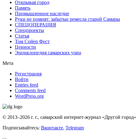
Открывая город
Память
Промышленное наследие
Руки не помнят: забытые ремесла старой Самары
СПЕЦОПЕРАЦИЯ
Спецпроекты
Статья
Том Сойер Фест
Ценности
Энциклопедия самарских улиц
Мета
Регистрация
Войти
Entries feed
Comments feed
WordPress.org
© 2013–2026 г. г., самарский интернет-журнал «Другой город»
Подписывайтесь:
Вконтакте
,
Telegram