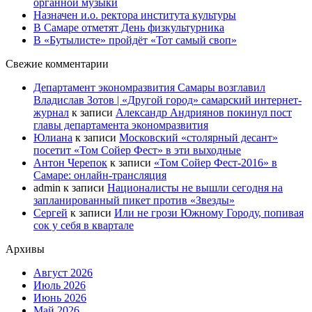
органной музыки
Назначен и.о. ректора института культуры
В Самаре отметят День физкультурника
В «Бутылисте» пройдёт «Тот самый своп»
Свежие комментарии
Департамент экономразвития Самары возглавил
Владислав Зотов | «Другой город» самарский интернет-
журнал
к записи
Александр Андриянов покинул пост
главы департамента экономразвития
Юлиана
к записи
Московский «столярный десант»
посетит «Том Сойер Фест» в эти выходные
Антон Черепок
к записи
«Том Сойер Фест-2016» в
Самаре: онлайн-трансляция
admin
к записи
Националисты не вышли сегодня на
запланированный пикет против «Звезды»
Сергей
к записи
Или не грози Южному Городу, попивая
сок у себя в квартале
Архивы
Август 2026
Июль 2026
Июнь 2026
Май 2026