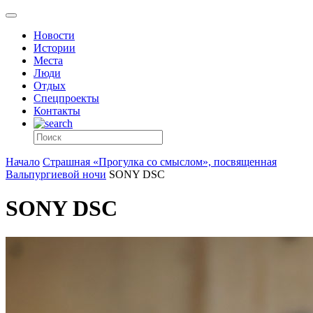
Новости
Истории
Места
Люди
Отдых
Спецпроекты
Контакты
Начало
Страшная «Прогулка со смыслом», посвященная
Вальпургиевой ночи
SONY DSC
SONY DSC