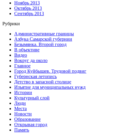
Ноябрь 2013
Октябрь 2013
Сентябрь 2013
Рубрики
Административные границы
Азбука Самарской губернии
Безымянка. Второй город
В объективе
Видео
Вокруг да около
Главное
Город Куйбышев. Трудовой подвиг
Губернская летопись
Детство в запасной столице
Изъятие для муниципальных нужд
Истории
Культурный слой
Люди
Места
Новости
Образование
Открывая город
Память