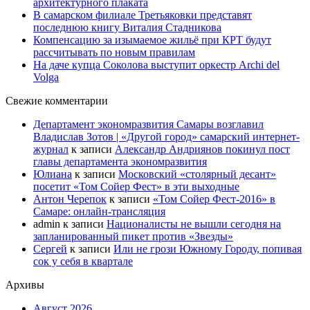
архитектурного плаката
В самарском филиале Третьяковки представят
последнюю книгу Виталия Стадникова
Компенсацию за изымаемое жильё при КРТ будут
рассчитывать по новым правилам
На даче купца Соколова выступит оркестр Archi del
Volga
Свежие комментарии
Департамент экономразвития Самары возглавил
Владислав Зотов | «Другой город» самарский интернет-
журнал
к записи
Александр Андриянов покинул пост
главы департамента экономразвития
Юлиана
к записи
Московский «столярный десант»
посетит «Том Сойер Фест» в эти выходные
Антон Черепок
к записи
«Том Сойер Фест-2016» в
Самаре: онлайн-трансляция
admin
к записи
Националисты не вышли сегодня на
запланированный пикет против «Звезды»
Сергей
к записи
Или не грози Южному Городу, попивая
сок у себя в квартале
Архивы
Август 2026