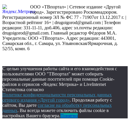
ООО «ТВпортал» | Сетевое издание «Другой
город». Зарегистрировано Роскомнадзором.
Регистрационный номер ЭЛ № ФС 77 - 71907от 13.12.2017 г. |
Возрастной рейтинг 16+ | drugoigorod@gmail.com
| Телефон
редакции: 331-11-11, доб.406, адрес эл.почты редакции:
drugoigorod@gmail.com. Главный редактор Фёдоров М.А.
Учредитель: ООО «ТВпортал». Адрес редакции: 443001,
Самарская обл., г. Самара, ул. Ульяновская/Ярмарочная, д.
52/55, комн. 6
С целью улучшения работы сайта и его взаимодействия с
пользователями ООО "ТВпортал" может собирать
персональные данные посетителей при помощи Cookie-
файлов и сервисов «Яндекс Метрика» и LiveInternet
Статистика согласно
Политике конфиденциальности персональных данных
сетевого издания «Другой город»
. Продолжая работу с
сайтом, Вы даете
согласие на обработку персональных
данных
. Вы всегда можете отключить файлы cookie в
настройках Вашего браузера.
Понятно