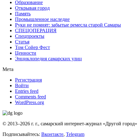
Образование
Открывая город
Память
Промышленное наследие
Руки не помнят: забытые ремесла старой Самары
СПЕЦОПЕРАЦИЯ
Спецпроекты
Статья
Том Сойер Фест
Ценности
Энциклопедия самарских улиц
Мета
Регистрация
Войти
Entries feed
Comments feed
WordPress.org
© 2013–2026 г. г., самарский интернет-журнал «Другой город»
Подписывайтесь:
Вконтакте
,
Telegram