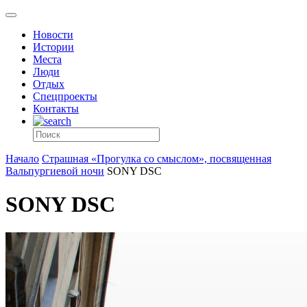
Новости
Истории
Места
Люди
Отдых
Спецпроекты
Контакты
Начало
Страшная «Прогулка со смыслом», посвященная
Вальпургиевой ночи
SONY DSC
SONY DSC