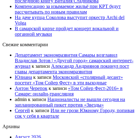
последнюю книгу Виталия Стадникова
Компенсацию за изымаемое жильё при КРТ будут
рассчитывать по новым правилам
На даче купца Соколова выступит оркестр Archi del
Volga
В самарской кирхе пройдет концерт вокальной и
органной музыки
Свежие комментарии
Департамент экономразвития Самары возглавил
Владислав Зотов | «Другой город» самарский интернет-
журнал
к записи
Александр Андриянов покинул пост
главы департамента экономразвития
Юлиана
к записи
Московский «столярный десант»
посетит «Том Сойер Фест» в эти выходные
Антон Черепок
к записи
«Том Сойер Фест-2016» в
Самаре: онлайн-трансляция
admin
к записи
Националисты не вышли сегодня на
запланированный пикет против «Звезды»
Сергей
к записи
Или не грози Южному Городу, попивая
сок у себя в квартале
Архивы
Август 2026