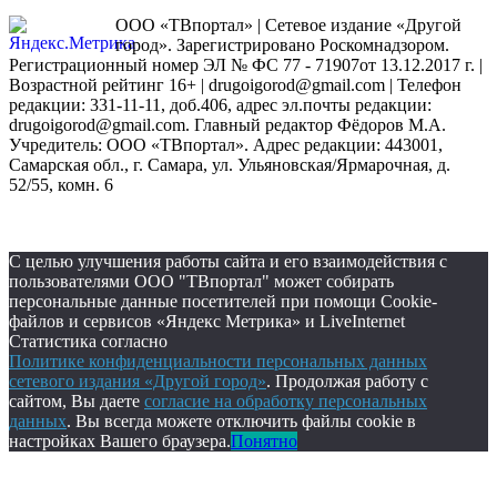
ООО «ТВпортал» | Сетевое издание «Другой
город». Зарегистрировано Роскомнадзором.
Регистрационный номер ЭЛ № ФС 77 - 71907от 13.12.2017 г. |
Возрастной рейтинг 16+ | drugoigorod@gmail.com
| Телефон
редакции: 331-11-11, доб.406, адрес эл.почты редакции:
drugoigorod@gmail.com. Главный редактор Фёдоров М.А.
Учредитель: ООО «ТВпортал». Адрес редакции: 443001,
Самарская обл., г. Самара, ул. Ульяновская/Ярмарочная, д.
52/55, комн. 6
С целью улучшения работы сайта и его взаимодействия с
пользователями ООО "ТВпортал" может собирать
персональные данные посетителей при помощи Cookie-
файлов и сервисов «Яндекс Метрика» и LiveInternet
Статистика согласно
Политике конфиденциальности персональных данных
сетевого издания «Другой город»
. Продолжая работу с
сайтом, Вы даете
согласие на обработку персональных
данных
. Вы всегда можете отключить файлы cookie в
настройках Вашего браузера.
Понятно