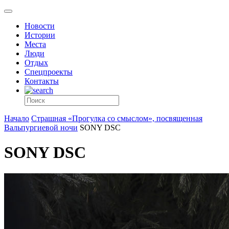
Новости
Истории
Места
Люди
Отдых
Спецпроекты
Контакты
Начало
Страшная «Прогулка со смыслом», посвященная
Вальпургиевой ночи
SONY DSC
SONY DSC