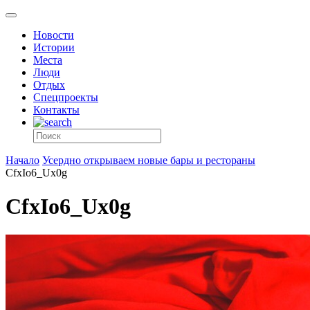
Новости
Истории
Места
Люди
Отдых
Спецпроекты
Контакты
Начало
Усердно открываем новые бары и рестораны
CfxIo6_Ux0g
CfxIo6_Ux0g