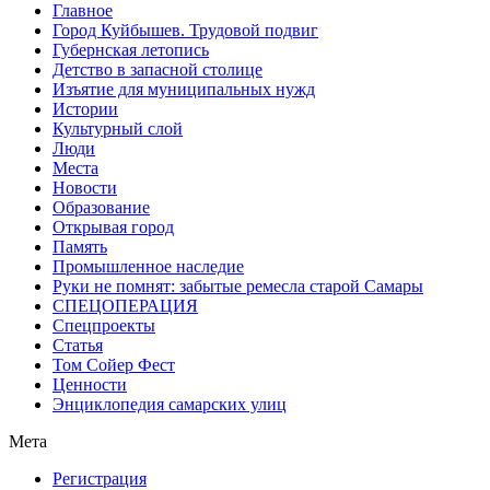
Главное
Город Куйбышев. Трудовой подвиг
Губернская летопись
Детство в запасной столице
Изъятие для муниципальных нужд
Истории
Культурный слой
Люди
Места
Новости
Образование
Открывая город
Память
Промышленное наследие
Руки не помнят: забытые ремесла старой Самары
СПЕЦОПЕРАЦИЯ
Спецпроекты
Статья
Том Сойер Фест
Ценности
Энциклопедия самарских улиц
Мета
Регистрация