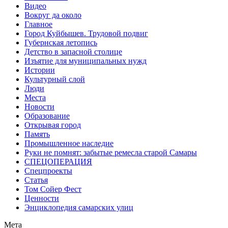
Видео
Вокруг да около
Главное
Город Куйбышев. Трудовой подвиг
Губернская летопись
Детство в запасной столице
Изъятие для муниципальных нужд
Истории
Культурный слой
Люди
Места
Новости
Образование
Открывая город
Память
Промышленное наследие
Руки не помнят: забытые ремесла старой Самары
СПЕЦОПЕРАЦИЯ
Спецпроекты
Статья
Том Сойер Фест
Ценности
Энциклопедия самарских улиц
Мета