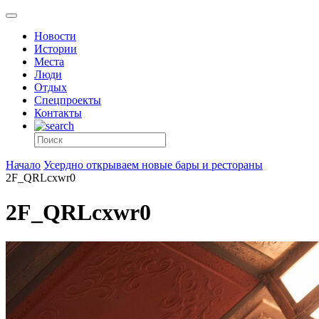
Новости
Истории
Места
Люди
Отдых
Спецпроекты
Контакты
Начало
Усердно открываем новые бары и рестораны
2F_QRLcxwr0
2F_QRLcxwr0