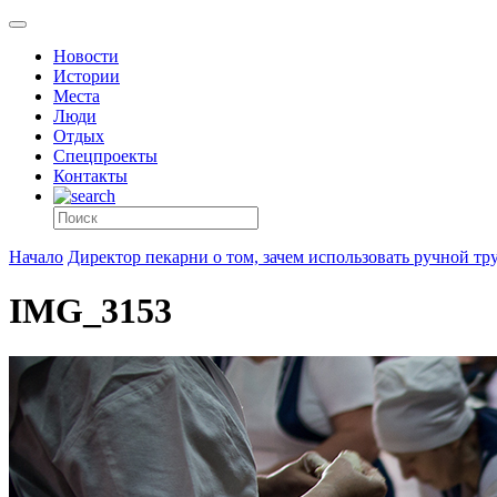
Новости
Истории
Места
Люди
Отдых
Спецпроекты
Контакты
Начало
Директор пекарни о том, зачем использовать ручной тр
IMG_3153