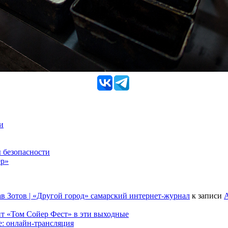
и
 безопасности
ер»
в Зотов | «Другой город» самарский интернет-журнал
к записи
А
т «Том Сойер Фест» в эти выходные
е: онлайн-трансляция