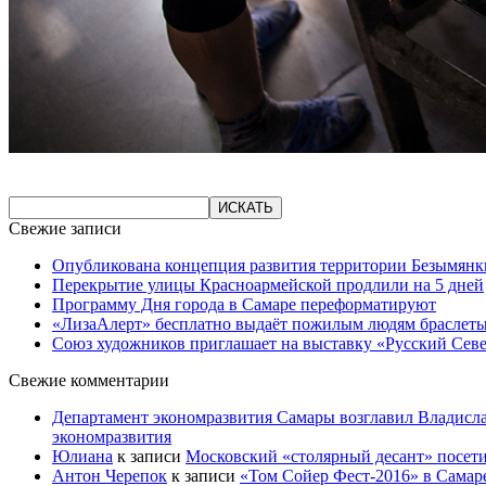
Свежие записи
Опубликована концепция развития территории Безымянк
Перекрытие улицы Красноармейской продлили на 5 дней
Программу Дня города в Самаре переформатируют
«ЛизаАлерт» бесплатно выдаёт пожилым людям браслеты
Союз художников приглашает на выставку «Русский Сев
Свежие комментарии
Департамент экономразвития Самары возглавил Владисла
экономразвития
Юлиана
к записи
Московский «столярный десант» посети
Антон Черепок
к записи
«Том Сойер Фест-2016» в Самар