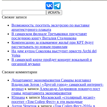
Свежие записи
Возможность: посетить экскурсию по выставке
архитектурного плаката
В самарском филиале Третьяковки представят
последнюю книгу Виталия Стадникова
Компенсацию за изымаемое жильё при КРТ будут
рассчитывать по новым правилам
На даче купца Соколова выступит оркестр Archi del
Volga
В самарской кирхе пройдет концерт вокальной и
органной музыки
Свежие комментарии
Департамент экономразвития Самары возглавил
Владислав Зотов | «Другой город» самарский интернет-
журнал
к записи
Александр Андриянов покинул пост
главы департамента экономразвития
Юлиана
к записи
Московский «столярный десант»
посетит «Том Сойер Фест» в эти выходные
Антон Черепок
к записи
«Том Сойер Фест-2016» в