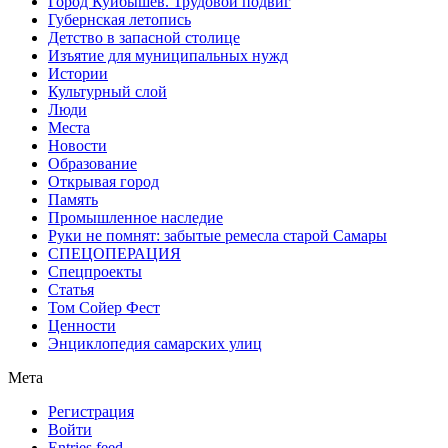
Город Куйбышев. Трудовой подвиг
Губернская летопись
Детство в запасной столице
Изъятие для муниципальных нужд
Истории
Культурный слой
Люди
Места
Новости
Образование
Открывая город
Память
Промышленное наследие
Руки не помнят: забытые ремесла старой Самары
СПЕЦОПЕРАЦИЯ
Спецпроекты
Статья
Том Сойер Фест
Ценности
Энциклопедия самарских улиц
Мета
Регистрация
Войти
Entries feed