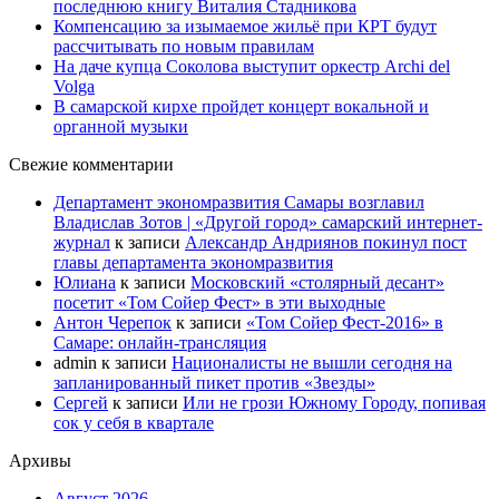
последнюю книгу Виталия Стадникова
Компенсацию за изымаемое жильё при КРТ будут
рассчитывать по новым правилам
На даче купца Соколова выступит оркестр Archi del
Volga
В самарской кирхе пройдет концерт вокальной и
органной музыки
Свежие комментарии
Департамент экономразвития Самары возглавил
Владислав Зотов | «Другой город» самарский интернет-
журнал
к записи
Александр Андриянов покинул пост
главы департамента экономразвития
Юлиана
к записи
Московский «столярный десант»
посетит «Том Сойер Фест» в эти выходные
Антон Черепок
к записи
«Том Сойер Фест-2016» в
Самаре: онлайн-трансляция
admin
к записи
Националисты не вышли сегодня на
запланированный пикет против «Звезды»
Сергей
к записи
Или не грози Южному Городу, попивая
сок у себя в квартале
Архивы
Август 2026