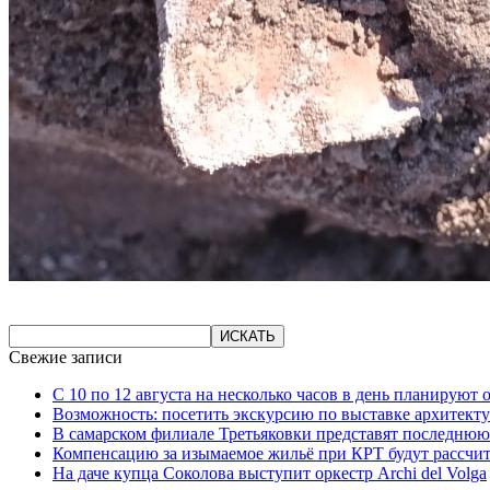
Свежие записи
С 10 по 12 августа на несколько часов в день планируют
Возможность: посетить экскурсию по выставке архитекту
В самарском филиале Третьяковки представят последнюю
Компенсацию за изымаемое жильё при КРТ будут рассчи
На даче купца Соколова выступит оркестр Archi del Volga