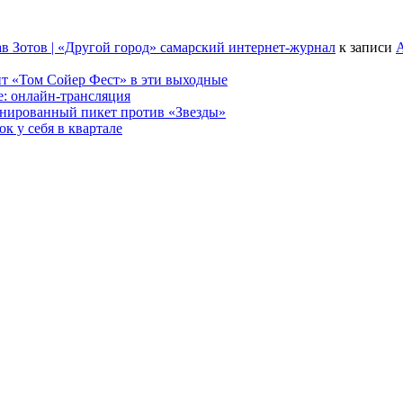
в Зотов | «Другой город» самарский интернет-журнал
к записи
А
т «Том Сойер Фест» в эти выходные
е: онлайн-трансляция
анированный пикет против «Звезды»
к у себя в квартале