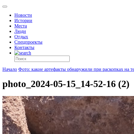
Новости
Истории
Места
Люди
Отдых
Спецпроекты
Контакты
Начало
Фото: какие артефакты обнаружили при раскопках на т
photo_2024-05-15_14-52-16 (2)