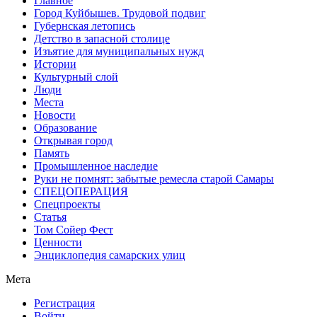
Главное
Город Куйбышев. Трудовой подвиг
Губернская летопись
Детство в запасной столице
Изъятие для муниципальных нужд
Истории
Культурный слой
Люди
Места
Новости
Образование
Открывая город
Память
Промышленное наследие
Руки не помнят: забытые ремесла старой Самары
СПЕЦОПЕРАЦИЯ
Спецпроекты
Статья
Том Сойер Фест
Ценности
Энциклопедия самарских улиц
Мета
Регистрация
Войти