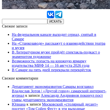
Свежие записи
На федеральном канале выходит сериал, снятый в
Самаре
На «Станкозаводе» расскажут о взаимодействии театра
и музея
В Литературном музее пройдёт спектакль-подкаст о
знаменитом художнике
Возможность: попасть на книжную ярмарку
издательства МИФ 14 — 16 августа 2026 года
В Самаре на пять дней перекрыли перекрёсток
Свежие комментарии
Департамент экономразвития Самары возглавил
Владислав Зотов | «Другой город» самарский интернет-
журнал
к записи
Александр Андриянов покинул пост
главы департамента экономразвития
Юлиана
к записи
Московский «столярный десант»
посетит «Том Сойер Фест» в эти выходные