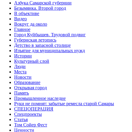
Азбука Самарской губернии
Безымянка. Второй город
В объективе
Видео
Вокруг да около
Главное
Город Куйбышев. Трудовой подвиг
Губернская летопись
Детство в запасной столице
Изъятие для муниципальных нужд
Истории
Культурный слой
Люди
Места
Новости
Образование
Открывая город
Память
Промышленное наследие
Руки не помнят: забытые ремесла старой Самары
СПЕЦОПЕРАЦИЯ
Спецпроекты
Статья
Том Сойер Фест
Ценности