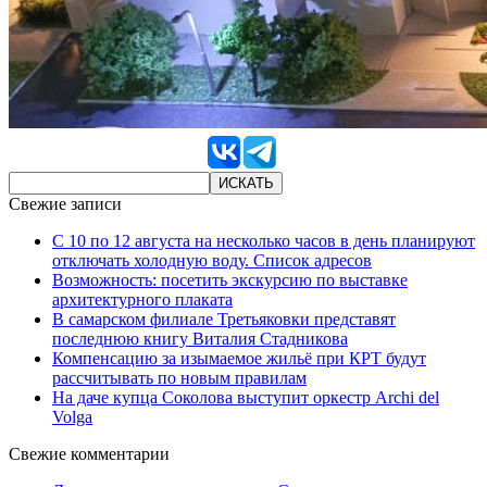
Свежие записи
С 10 по 12 августа на несколько часов в день планируют
отключать холодную воду. Список адресов
Возможность: посетить экскурсию по выставке
архитектурного плаката
В самарском филиале Третьяковки представят
последнюю книгу Виталия Стадникова
Компенсацию за изымаемое жильё при КРТ будут
рассчитывать по новым правилам
На даче купца Соколова выступит оркестр Archi del
Volga
Свежие комментарии