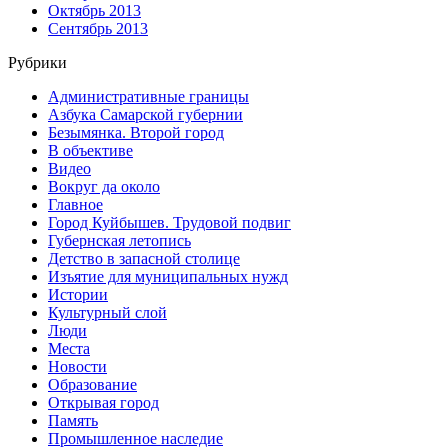
Октябрь 2013
Сентябрь 2013
Рубрики
Административные границы
Азбука Самарской губернии
Безымянка. Второй город
В объективе
Видео
Вокруг да около
Главное
Город Куйбышев. Трудовой подвиг
Губернская летопись
Детство в запасной столице
Изъятие для муниципальных нужд
Истории
Культурный слой
Люди
Места
Новости
Образование
Открывая город
Память
Промышленное наследие