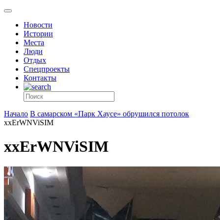
Новости
Истории
Места
Люди
Отдых
Спецпроекты
Контакты
Начало
В самарском «Парк Хаусе» обрушился потолок
xxErWNViSIM
xxErWNViSIM