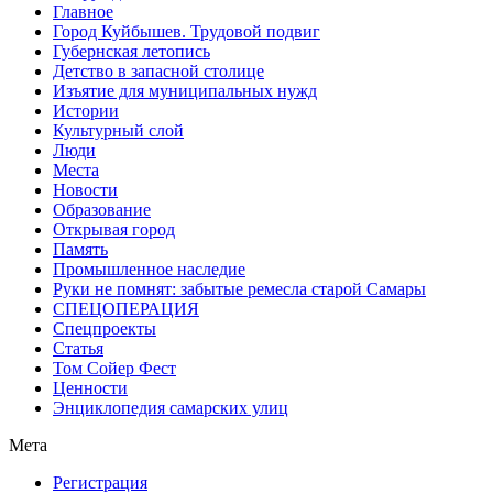
Главное
Город Куйбышев. Трудовой подвиг
Губернская летопись
Детство в запасной столице
Изъятие для муниципальных нужд
Истории
Культурный слой
Люди
Места
Новости
Образование
Открывая город
Память
Промышленное наследие
Руки не помнят: забытые ремесла старой Самары
СПЕЦОПЕРАЦИЯ
Спецпроекты
Статья
Том Сойер Фест
Ценности
Энциклопедия самарских улиц
Мета
Регистрация