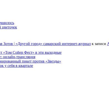
учшилось
й цветочек
в Зотов | «Другой город» самарский интернет-журнал
к записи
А
т «Том Сойер Фест» в эти выходные
е: онлайн-трансляция
анированный пикет против «Звезды»
к у себя в квартале