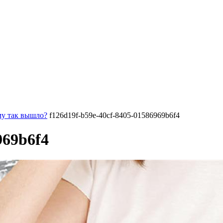
му так вышло?
f126d19f-b59e-40cf-8405-01586969b6f4
969b6f4