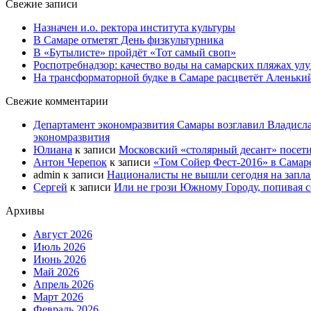
Свежие записи
Назначен и.о. ректора института культуры
В Самаре отметят День физкультурника
В «Бутылисте» пройдёт «Тот самый своп»
Роспотребнадзор: качество воды на самарских пляжах ул
На трансформаторной будке в Самаре расцветёт Аленьки
Свежие комментарии
Департамент экономразвития Самары возглавил Владисла
экономразвития
Юлиана
к записи
Московский «столярный десант» посети
Антон Черепок
к записи
«Том Сойер Фест-2016» в Самар
admin
к записи
Националисты не вышли сегодня на запл
Сергей
к записи
Или не грози Южному Городу, попивая со
Архивы
Август 2026
Июль 2026
Июнь 2026
Май 2026
Апрель 2026
Март 2026
Февраль 2026