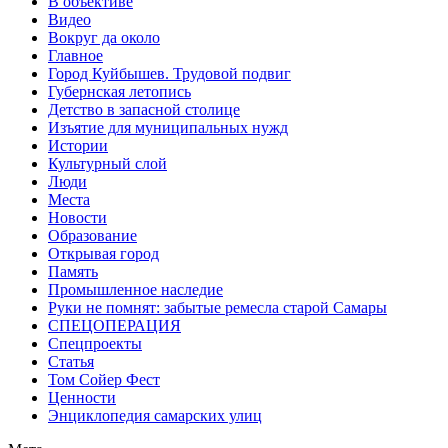
В объективе
Видео
Вокруг да около
Главное
Город Куйбышев. Трудовой подвиг
Губернская летопись
Детство в запасной столице
Изъятие для муниципальных нужд
Истории
Культурный слой
Люди
Места
Новости
Образование
Открывая город
Память
Промышленное наследие
Руки не помнят: забытые ремесла старой Самары
СПЕЦОПЕРАЦИЯ
Спецпроекты
Статья
Том Сойер Фест
Ценности
Энциклопедия самарских улиц