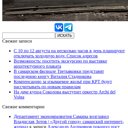
Свежие записи
С 10 по 12 августа на несколько часов в день планируют
отключать холодную воду. Список адресов
Возможность: посетить экскурсию по выставке
архитектурного плаката
В самарском филиале Третьяковки представят
последнюю книгу Виталия Стадникова
Компенсацию за изымаемое жильё при КРТ будут
рассчитывать по новым правилам
На даче купца Соколова выступит оркестр Archi del
Volga
Свежие комментарии
Департамент экономразвития Самары возглавил
Владислав Зотов | «Другой город» самарский интернет-
журнал
к записи
Александр Андриянов покинул пост