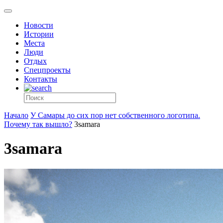
Новости
Истории
Места
Люди
Отдых
Спецпроекты
Контакты
Начало
У Самары до сих пор нет собственного логотипа.
Почему так вышло?
3samara
3samara