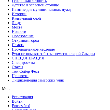
Губернская летопись
Детство в запасной столице
Изъятие для муниципальных нужд
Истории
Культурный слой
Люди
Места
Новости
Образование
Открывая город
Память
Промышленное наследие
Руки не помнят: забытые ремесла старой Самары
СПЕЦОПЕРАЦИЯ
Спецпроекты
Статья
Том Сойер Фест
Ценности
Энциклопедия самарских улиц
Мета
Регистрация
Войти
Entries feed