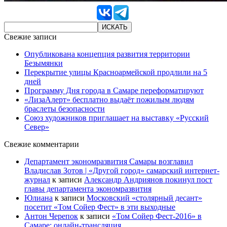
Свежие записи
Опубликована концепция развития территории
Безымянки
Перекрытие улицы Красноармейской продлили на 5
дней
Программу Дня города в Самаре переформатируют
«ЛизаАлерт» бесплатно выдаёт пожилым людям
браслеты безопасности
Союз художников приглашает на выставку «Русский
Север»
Свежие комментарии
Департамент экономразвития Самары возглавил
Владислав Зотов | «Другой город» самарский интернет-
журнал
к записи
Александр Андриянов покинул пост
главы департамента экономразвития
Юлиана
к записи
Московский «столярный десант»
посетит «Том Сойер Фест» в эти выходные
Антон Черепок
к записи
«Том Сойер Фест-2016» в
Самаре: онлайн-трансляция