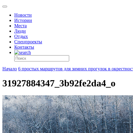
Новости
Истории
Места
Люди
Отдых
Спецпроекты
Контакты
Начало
6 простых маршрутов для зимних прогулок в окрестно
31927884347_3b92fe2da4_o