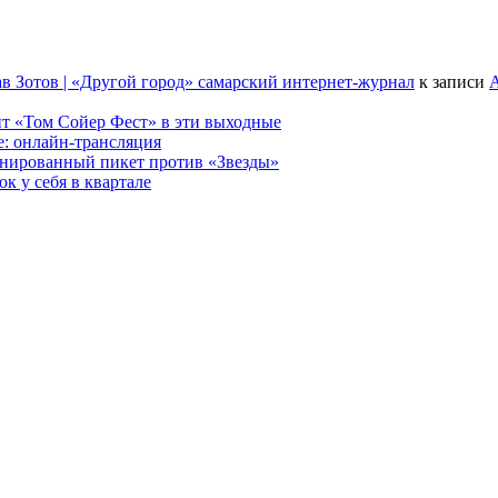
в Зотов | «Другой город» самарский интернет-журнал
к записи
А
т «Том Сойер Фест» в эти выходные
е: онлайн-трансляция
анированный пикет против «Звезды»
к у себя в квартале