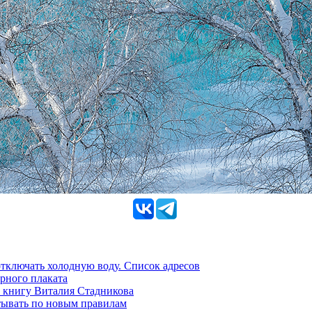
 отключать холодную воду. Список адресов
рного плаката
 книгу Виталия Стадникова
тывать по новым правилам