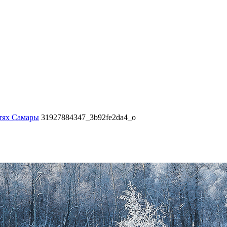
стях Самары
31927884347_3b92fe2da4_o