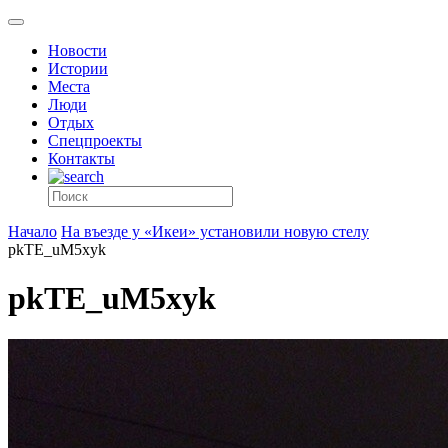
Новости
Истории
Места
Люди
Отдых
Спецпроекты
Контакты
Начало
На въезде у «Икеи» установили новую стелу
pkTE_uM5xyk
pkTE_uM5xyk