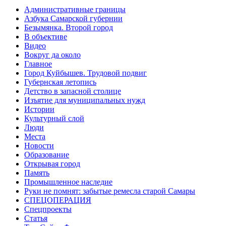
Административные границы
Азбука Самарской губернии
Безымянка. Второй город
В объективе
Видео
Вокруг да около
Главное
Город Куйбышев. Трудовой подвиг
Губернская летопись
Детство в запасной столице
Изъятие для муниципальных нужд
Истории
Культурный слой
Люди
Места
Новости
Образование
Открывая город
Память
Промышленное наследие
Руки не помнят: забытые ремесла старой Самары
СПЕЦОПЕРАЦИЯ
Спецпроекты
Статья