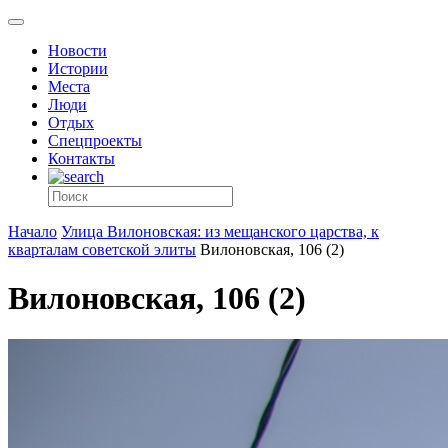
Новости
Истории
Места
Люди
Отдых
Спецпроекты
Контакты
Начало
Улица Вилоновская: из мещанского царства, к
кварталам советской элиты
Вилоновская, 106 (2)
Вилоновская, 106 (2)