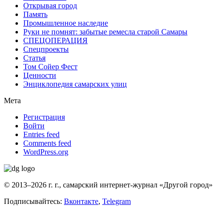
Открывая город
Память
Промышленное наследие
Руки не помнят: забытые ремесла старой Самары
СПЕЦОПЕРАЦИЯ
Спецпроекты
Статья
Том Сойер Фест
Ценности
Энциклопедия самарских улиц
Мета
Регистрация
Войти
Entries feed
Comments feed
WordPress.org
© 2013–2026 г. г., самарский интернет-журнал «Другой город»
Подписывайтесь:
Вконтакте
,
Telegram