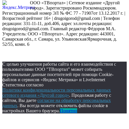
ООО «ТВпортал» | Сетевое издание «Другой
город». Зарегистрировано Роскомнадзором.
Регистрационный номер ЭЛ № ФС 77 - 71907от 13.12.2017 г. |
Возрастной рейтинг 16+ | drugoigorod@gmail.com
| Телефон
редакции: 331-11-11, доб.406, адрес эл.почты редакции:
drugoigorod@gmail.com. Главный редактор Фёдоров М.А.
Учредитель: ООО «ТВпортал». Адрес редакции: 443001,
Самарская обл., г. Самара, ул. Ульяновская/Ярмарочная, д.
52/55, комн. 6
С целью улучшения работы сайта и его взаимодействия с
пользователями ООО "ТВпортал" может собирать
персональные данные посетителей при помощи Cookie-
файлов и сервисов «Яндекс Метрика» и LiveInternet
Статистика согласно
Политике конфиденциальности персональных данных
сетевого издания «Другой город»
. Продолжая работу с
сайтом, Вы даете
согласие на обработку персональных
данных
. Вы всегда можете отключить файлы cookie в
настройках Вашего браузера.
Понятно