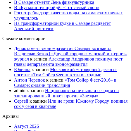
В Самаре отметят День физкультурника
В «Бутылисте» пройдёт «Тот самый своп»
Роспотребнадзор: качество воды на самарских пляжах
улучшилось
На трансформаторной будке в Самаре расцветёт
Аленький цветочек
Свежие комментарии
Департамент экономразвития Самары возглавил
Владислав Зотов | «Другой город» самарский интернет-
журнал
к записи
Александр Андриянов покинул пост
главы департамента экономразвития
Юлиана
к записи
Московский «столярный десант»
посетит «Том Сойер Фест» в эти выходные
Антон Черепок
к записи
«Том Сойер Фест-2016» в
Самаре: онлайн-трансляция
admin
к записи
Националисты не вышли сегодня на
запланированный пикет против «Звезды»
Сергей
к записи
Или не грози Южному Городу, попивая
сок у себя в квартале
Архивы
Август 2026