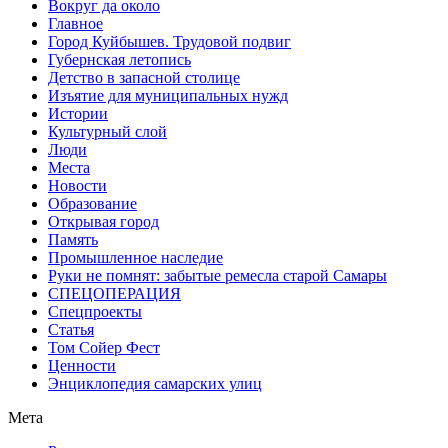
Вокруг да около
Главное
Город Куйбышев. Трудовой подвиг
Губернская летопись
Детство в запасной столице
Изъятие для муниципальных нужд
Истории
Культурный слой
Люди
Места
Новости
Образование
Открывая город
Память
Промышленное наследие
Руки не помнят: забытые ремесла старой Самары
СПЕЦОПЕРАЦИЯ
Спецпроекты
Статья
Том Сойер Фест
Ценности
Энциклопедия самарских улиц
Мета