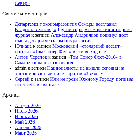
Север»
Свежие комментарии
Департамент экономразвития Самары возглавил
Владислав Зотов | «Другой город» самарский интернет-
журнал
к записи
Александр Андриянов покинул пост
главы департамента экономразвития
Юлиана
к записи
Московский «столярный десант»
посетит «Том Сойер Фест» в эти выходные
Антон Черепок
к записи
«Том Сойер Фест-2016» в
Самаре: онлайн-трансляция
admin
к записи
Националисты не вышли сегодня на
запланированный пикет против «Звезды»
Сергей
к записи
Или не грози Южному Городу, попивая
сок у себя в квартале
Архивы
Август 2026
Июль 2026
Июнь 2026
Май 2026
Апрель 2026
Март 2026