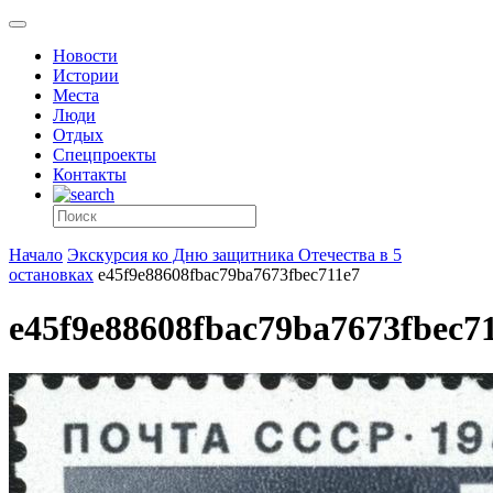
Новости
Истории
Места
Люди
Отдых
Спецпроекты
Контакты
Начало
Экскурсия ко Дню защитника Отечества в 5
остановках
e45f9e88608fbac79ba7673fbec711e7
e45f9e88608fbac79ba7673fbec7