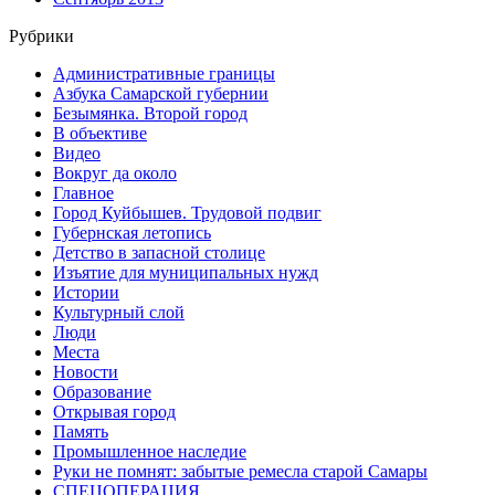
Рубрики
Административные границы
Азбука Самарской губернии
Безымянка. Второй город
В объективе
Видео
Вокруг да около
Главное
Город Куйбышев. Трудовой подвиг
Губернская летопись
Детство в запасной столице
Изъятие для муниципальных нужд
Истории
Культурный слой
Люди
Места
Новости
Образование
Открывая город
Память
Промышленное наследие
Руки не помнят: забытые ремесла старой Самары
СПЕЦОПЕРАЦИЯ