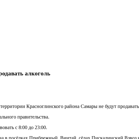
родавать алкоголь
а территории Красноглинского района Самары не будут продавать
льного правительства.
вать с 8:00 до 23:00.
на в посёлках Прибрежный, Винтай, сёлах Пискалинский Взвоз и