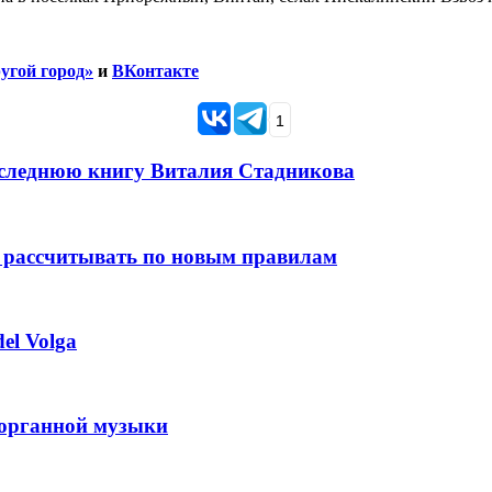
угой город»
и
ВКонтакте
1
оследнюю книгу Виталия Стадникова
 рассчитывать по новым правилам
el Volga
 органной музыки