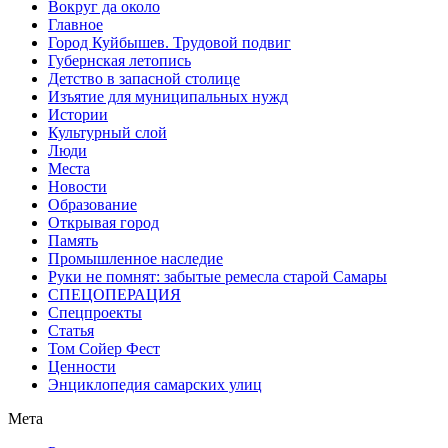
Вокруг да около
Главное
Город Куйбышев. Трудовой подвиг
Губернская летопись
Детство в запасной столице
Изъятие для муниципальных нужд
Истории
Культурный слой
Люди
Места
Новости
Образование
Открывая город
Память
Промышленное наследие
Руки не помнят: забытые ремесла старой Самары
СПЕЦОПЕРАЦИЯ
Спецпроекты
Статья
Том Сойер Фест
Ценности
Энциклопедия самарских улиц
Мета