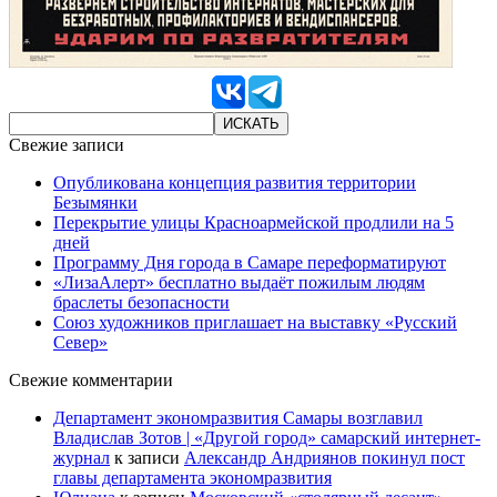
Свежие записи
Опубликована концепция развития территории
Безымянки
Перекрытие улицы Красноармейской продлили на 5
дней
Программу Дня города в Самаре переформатируют
«ЛизаАлерт» бесплатно выдаёт пожилым людям
браслеты безопасности
Союз художников приглашает на выставку «Русский
Север»
Свежие комментарии
Департамент экономразвития Самары возглавил
Владислав Зотов | «Другой город» самарский интернет-
журнал
к записи
Александр Андриянов покинул пост
главы департамента экономразвития