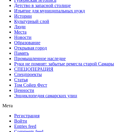
Губернская летопись
Детство в запасной столице
Изъятие для муниципальных нужд
Истории
Культурный слой
Люди
Места
Новости
Образование
Открывая город
Память
Промышленное наследие
Руки не помнят: забытые ремесла старой Самары
СПЕЦОПЕРАЦИЯ
Спецпроекты
Статья
Том Сойер Фест
Ценности
Энциклопедия самарских улиц
Мета
Регистрация
Войти
Entries feed
Comments feed