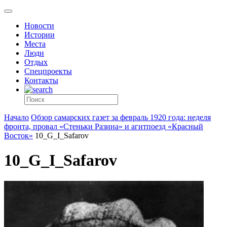
Новости
Истории
Места
Люди
Отдых
Спецпроекты
Контакты
Начало
Обзор самарских газет за февраль 1920 года: неделя
фронта, провал «Стеньки Разина» и агитпоезд «Красный
Восток»
10_G_I_Safarov
10_G_I_Safarov