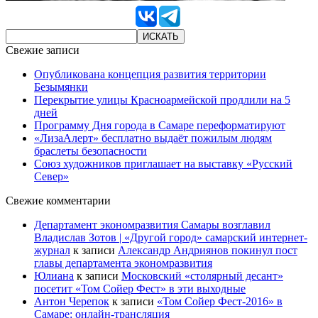
Свежие записи
Опубликована концепция развития территории
Безымянки
Перекрытие улицы Красноармейской продлили на 5
дней
Программу Дня города в Самаре переформатируют
«ЛизаАлерт» бесплатно выдаёт пожилым людям
браслеты безопасности
Союз художников приглашает на выставку «Русский
Север»
Свежие комментарии
Департамент экономразвития Самары возглавил
Владислав Зотов | «Другой город» самарский интернет-
журнал
к записи
Александр Андриянов покинул пост
главы департамента экономразвития
Юлиана
к записи
Московский «столярный десант»
посетит «Том Сойер Фест» в эти выходные
Антон Черепок
к записи
«Том Сойер Фест-2016» в
Самаре: онлайн-трансляция