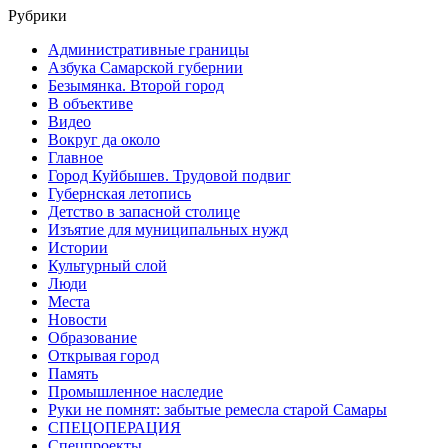
Рубрики
Административные границы
Азбука Самарской губернии
Безымянка. Второй город
В объективе
Видео
Вокруг да около
Главное
Город Куйбышев. Трудовой подвиг
Губернская летопись
Детство в запасной столице
Изъятие для муниципальных нужд
Истории
Культурный слой
Люди
Места
Новости
Образование
Открывая город
Память
Промышленное наследие
Руки не помнят: забытые ремесла старой Самары
СПЕЦОПЕРАЦИЯ
Спецпроекты