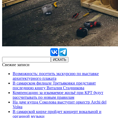
Свежие записи
Возможность: посетить экскурсию по выставке
архитектурного плаката
В самарском филиале Третьяковки представят
последнюю книгу Виталия Стадникова
Компенсацию за изымаемое жильё при КРТ будут
рассчитывать по новым правилам
На даче купца Соколова выступит оркестр Archi del
Volga
В самарской кирхе пройдет концерт вокальной и
органной музыки