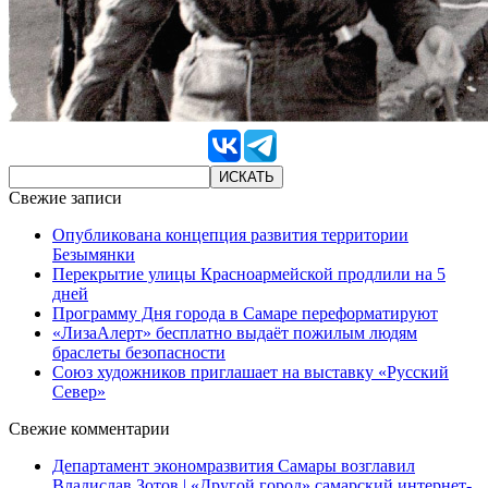
Свежие записи
Опубликована концепция развития территории
Безымянки
Перекрытие улицы Красноармейской продлили на 5
дней
Программу Дня города в Самаре переформатируют
«ЛизаАлерт» бесплатно выдаёт пожилым людям
браслеты безопасности
Союз художников приглашает на выставку «Русский
Север»
Свежие комментарии
Департамент экономразвития Самары возглавил
Владислав Зотов | «Другой город» самарский интернет-