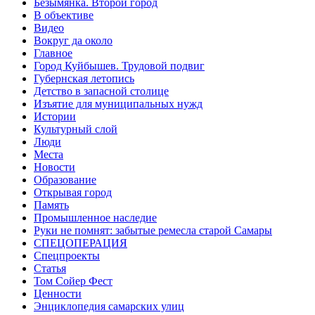
Безымянка. Второй город
В объективе
Видео
Вокруг да около
Главное
Город Куйбышев. Трудовой подвиг
Губернская летопись
Детство в запасной столице
Изъятие для муниципальных нужд
Истории
Культурный слой
Люди
Места
Новости
Образование
Открывая город
Память
Промышленное наследие
Руки не помнят: забытые ремесла старой Самары
СПЕЦОПЕРАЦИЯ
Спецпроекты
Статья
Том Сойер Фест
Ценности
Энциклопедия самарских улиц